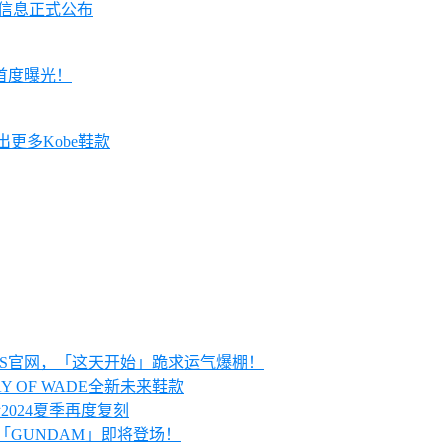
贩售信息正式公布
E」首度曝光！
会推出更多Kobe鞋款
KRS官网，「这天开始」跪求运气爆棚！
AY OF WADE全新未来鞋款
预计2024夏季再度复刻
配色「GUNDAM」即将登场！