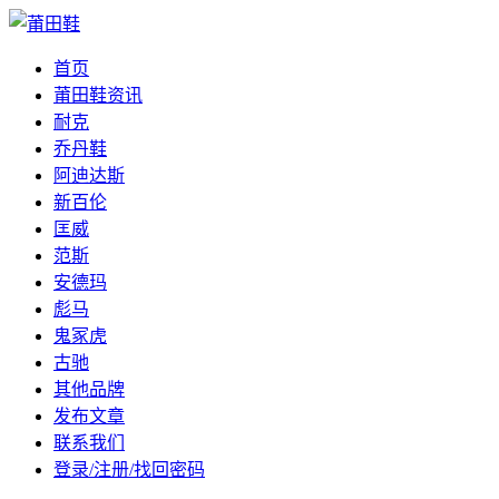
首页
莆田鞋资讯
耐克
乔丹鞋
阿迪达斯
新百伦
匡威
范斯
安德玛
彪马
鬼冢虎
古驰
其他品牌
发布文章
联系我们
登录/注册/找回密码