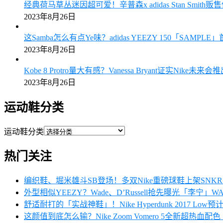
经典荷马草丛迷因超可爱！辛普森x adidas Stan Smith
2023年8月26日
这Samba怎么有点Ye味？adidas YEEZY 150「SAMPL
2023年8月26日
Kobe 8 Protro量大有感？Vanessa Bryant证实Nike未来
2023年8月26日
运动鞋分类
运动鞋分类
热门关注
编织鞋、堀米雄斗SB登场！多双Nike重磅球鞋上架SN
外型相似YEEZY？Wade、D’Russell抢先曝光「李宁」W
舒适耐打的「实战神鞋」！Nike Hyperdunk 2017 Low
这颜值到底怎么输？Nike Zoom Vomero 5全新超热血