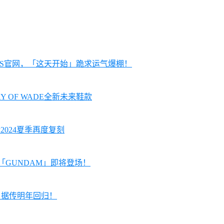
KRS官网，「这天开始」跪求运气爆棚！
AY OF WADE全新未来鞋款
预计2024夏季再度复刻
配色「GUNDAM」即将登场！
 1」据传明年回归！