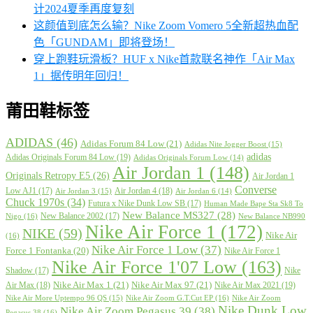
计2024夏季再度复刻
这颜值到底怎么输？Nike Zoom Vomero 5全新超热血配
色「GUNDAM」即将登场！
穿上跑鞋玩滑板？HUF x Nike首款联名神作「Air Max
1」据传明年回归！
莆田鞋标签
ADIDAS
(46)
Adidas Forum 84 Low
(21)
Adidas Nite Jogger Boost
(15)
adidas
Adidas Originals Forum 84 Low
(19)
Adidas Originals Forum Low
(14)
Air Jordan 1
(148)
Originals Retropy E5
(26)
Air Jordan 1
Converse
Low AJ1
(17)
Air Jordan 4
(18)
Air Jordan 3
(15)
Air Jordan 6
(14)
Chuck 1970s
(34)
Futura x Nike Dunk Low SB
(17)
Human Made Bape Sta Sk8 To
New Balance MS327
(28)
New Balance 2002
(17)
Nigo
(16)
New Balance NB990
Nike Air Force 1
(172)
NIKE
(59)
Nike Air
(16)
Nike Air Force 1 Low
(37)
Force 1 Fontanka
(20)
Nike Air Force 1
Nike Air Force 1'07 Low
(163)
Shadow
(17)
Nike
Nike Air Max 1
(21)
Nike Air Max 97
(21)
Air Max
(18)
Nike Air Max 2021
(19)
Nike Air More Uptempo 96 QS
(15)
Nike Air Zoom G.T.Cut EP
(16)
Nike Air Zoom
Nike Dunk Low
Nike Air Zoom Pegasus 39
(38)
Pegasus 38
(16)