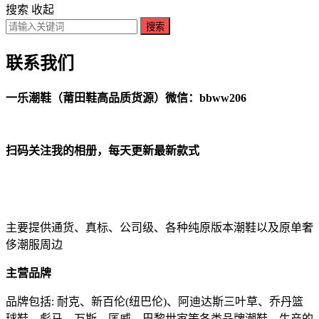
搜索
收起
搜索
联系我们
一乐潮鞋（莆田鞋高品质货源）
微信：bbww206
扫码关注我的相册，每天更新最新款式
主要提供通货、真标、公司级、各种纯原版本潮鞋以及原单奢
侈潮服周边
主营品牌
品牌包括: 耐克、新百伦(纽巴伦)、阿迪达斯三叶草、乔丹篮
球鞋、彪马、万斯、匡威、巴黎世家等各类品牌潮鞋，生产的