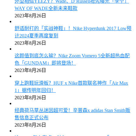
外型相似YEEZY？Wade、D’Russell抢先曝光「李宁」
WAY OF WADE全新未来鞋款
2023年8月26日
舒适耐打的「实战神鞋」！Nike Hyperdunk 2017 Low预
计2024夏季再度复刻
2023年8月26日
这颜值到底怎么输？Nike Zoom Vomero 5全新超热血配
色「GUNDAM」即将登场！
2023年8月26日
穿上跑鞋玩滑板？HUF x Nike首款联名神作「Air Max
1」据传明年回归！
2023年8月26日
经典荷马草丛迷因超可爱！辛普森x adidas Stan Smith贩
售信息正式公布
2023年8月26日