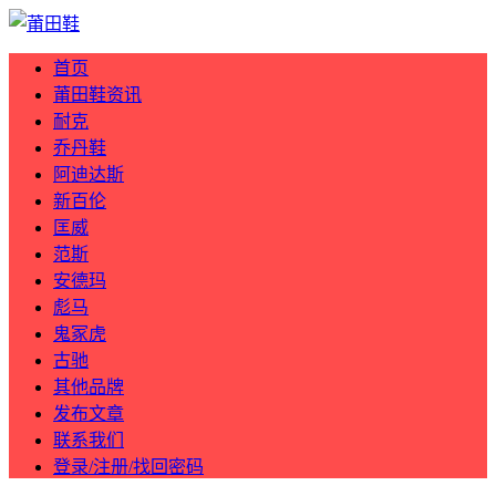
首页
莆田鞋资讯
耐克
乔丹鞋
阿迪达斯
新百伦
匡威
范斯
安德玛
彪马
鬼冢虎
古驰
其他品牌
发布文章
联系我们
登录/注册/找回密码