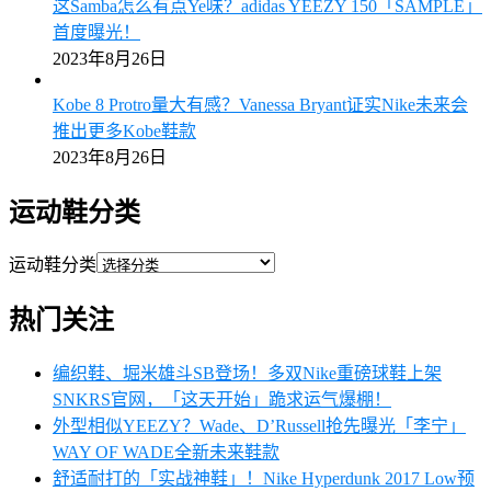
这Samba怎么有点Ye味？adidas YEEZY 150「SAMPLE」
首度曝光！
2023年8月26日
Kobe 8 Protro量大有感？Vanessa Bryant证实Nike未来会
推出更多Kobe鞋款
2023年8月26日
运动鞋分类
运动鞋分类
热门关注
编织鞋、堀米雄斗SB登场！多双Nike重磅球鞋上架
SNKRS官网，「这天开始」跪求运气爆棚！
外型相似YEEZY？Wade、D’Russell抢先曝光「李宁」
WAY OF WADE全新未来鞋款
舒适耐打的「实战神鞋」！Nike Hyperdunk 2017 Low预