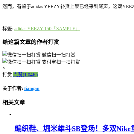
然而，有鉴于adidas YEEZY补货上架已经来到尾声，这双YE
标签:
adidas YEEZY 150「SAMPLE」
给这篇文章的作者打赏
微信扫一扫打赏
支付宝扫一扫打赏
×
打赏
点赞(1.04K)
关于作者:
tiangan
相关文章
编织鞋、堀米雄斗SB登场！多双Nik