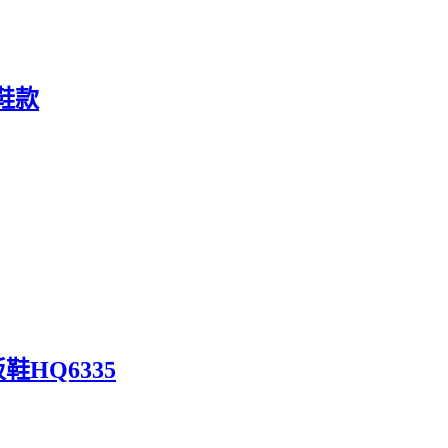
来鞋款
鞋HQ6335