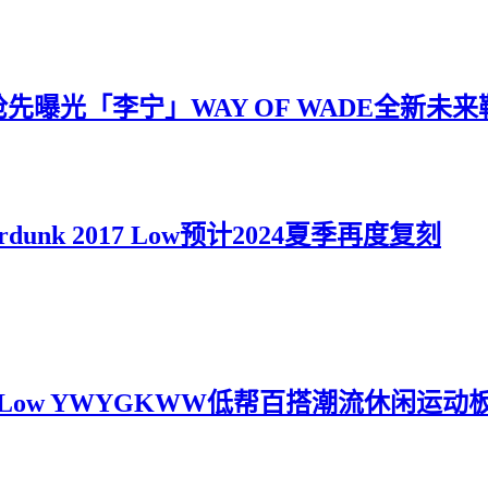
ll抢先曝光「李宁」WAY OF WADE全新未
unk 2017 Low预计2024夏季再度复刻
84 Low YWYGKWW低帮百搭潮流休闲运动板