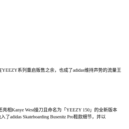
。在YEEZY系列重启贩售之余，也成了adidas维持声势的流量王
anye West操刀且命名为「YEEZY 150」的全新版本
teboarding Busenitz Pro鞋款细节，并以