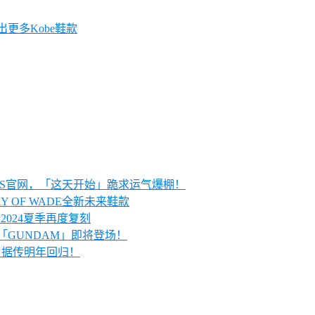
会推出更多Kobe鞋款
KRS官网，「这天开始」跪求运气爆棚！
AY OF WADE全新未来鞋款
预计2024夏季再度复刻
配色「GUNDAM」即将登场！
 1」据传明年回归！