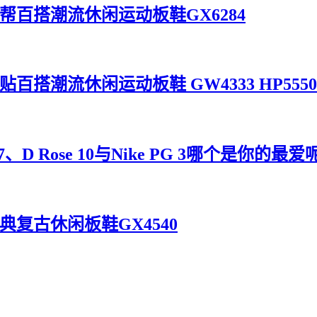
灰黑米低帮百搭潮流休闲运动板鞋GX6284
帮摩术贴百搭潮流休闲运动板鞋 GW4333 HP5550
D Rose 10与Nike PG 3哪个是你的最爱
叶草经典复古休闲板鞋GX4540