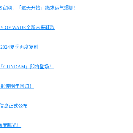
KRS官网，「这天开始」跪求运气爆棚！
AY OF WADE全新未来鞋款
预计2024夏季再度复刻
配色「GUNDAM」即将登场！
 1」据传明年回归！
贩售信息正式公布
E」首度曝光！