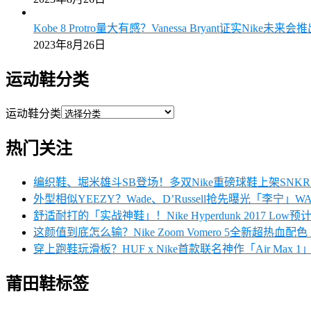
Kobe 8 Protro量大有感？Vanessa Bryant证实Nike未来
2023年8月26日
运动鞋分类
运动鞋分类
热门关注
编织鞋、堀米雄斗SB登场！多双Nike重磅球鞋上架SN
外型相似YEEZY？Wade、D’Russell抢先曝光「李宁」W
舒适耐打的「实战神鞋」！Nike Hyperdunk 2017 Low
这颜值到底怎么输？Nike Zoom Vomero 5全新超热血
穿上跑鞋玩滑板？HUF x Nike首款联名神作「Air Max
莆田鞋标签