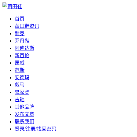
首页
莆田鞋资讯
耐克
乔丹鞋
阿迪达斯
新百伦
匡威
范斯
安德玛
彪马
鬼冢虎
古驰
其他品牌
发布文章
联系我们
登录/注册/找回密码