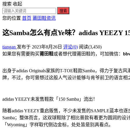
搜索
收起
搜索
您的位置
首页
莆田鞋资讯
这Samba怎么有点Ye味？adidas YEEZY
tiangan
发布于 2023年8月26日
评论(0)
阅读
(3,450)
如果您有需要购买
莆田鞋
或者想代理莆田鞋的，可加微信：
bb
出身于adidas Originals家族的T-TOE鞋款Samb
牌，不过，你可曾想过这般人气设计能够与肯爷前卫的语言相
adidas YEEZY未发售鞋款「150 Samba」流出！
随着adidas YEEZY重启贩售，不少未发售的SAMPLE蓝本
Samba；整体而言，这双球鞋除了相比普款有着更为圆润的设计雏形，在保
「Wyoming」字样取代侧边金标，处处皆是别具看点。