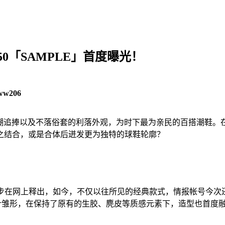
 150「SAMPLE」首度曝光！
ww206
a，得力于复古风潮追捧以及不落俗套的利落外观，为时下最为亲民的百搭潮鞋
之结合，或是合体后迸发更为独特的球鞋轮廓？
也逐步在网上释出，如今，不仅以往所见的经典款式，情报帐号今次还亮相K
持了原有的生胶、麂皮等质感元素下，造型也首度融入了adidas Ska