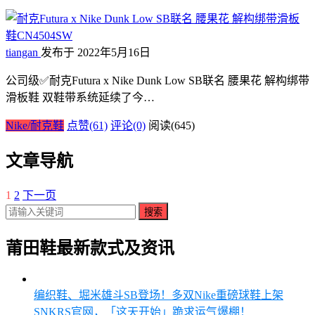
tiangan
发布于 2022年5月16日
公司级✅耐克Futura x Nike Dunk Low SB联名 腰果花 解构绑带
滑板鞋 双鞋带系统延续了今…
Nike/耐克鞋
点赞(61)
评论(0)
阅读
(645)
文章导航
1
2
下一页
搜索
莆田鞋最新款式及资讯
编织鞋、堀米雄斗SB登场！多双Nike重磅球鞋上架
SNKRS官网，「这天开始」跪求运气爆棚！