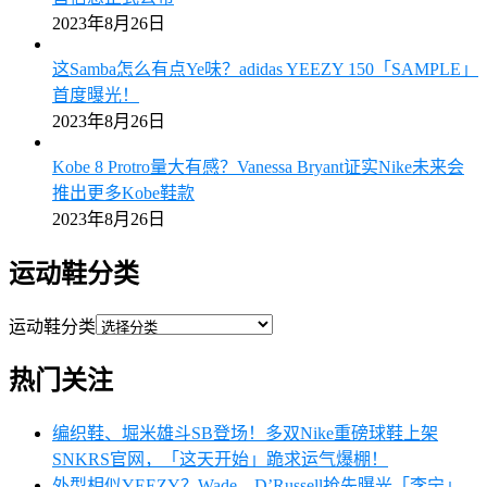
2023年8月26日
这Samba怎么有点Ye味？adidas YEEZY 150「SAMPLE」
首度曝光！
2023年8月26日
Kobe 8 Protro量大有感？Vanessa Bryant证实Nike未来会
推出更多Kobe鞋款
2023年8月26日
运动鞋分类
运动鞋分类
热门关注
编织鞋、堀米雄斗SB登场！多双Nike重磅球鞋上架
SNKRS官网，「这天开始」跪求运气爆棚！
外型相似YEEZY？Wade、D’Russell抢先曝光「李宁」