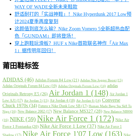
WAY OF WADE全新未来鞋款
舒适耐打的「实战神鞋」！Nike Hyperdunk 2017 Low预
计2024夏季再度复刻
这颜值到底怎么输？Nike Zoom Vomero 5全新超热血配
色「GUNDAM」即将登场！
穿上跑鞋玩滑板？HUF x Nike首款联名神作「Air Max
1」据传明年回归！
莆田鞋标签
ADIDAS
(46)
Adidas Forum 84 Low
(21)
Adidas Nite Jogger Boost
(15)
adidas
Adidas Originals Forum 84 Low
(19)
Adidas Originals Forum Low
(14)
Air Jordan 1
(148)
Originals Retropy E5
(26)
Air Jordan 1
Converse
Low AJ1
(17)
Air Jordan 4
(18)
Air Jordan 3
(15)
Air Jordan 6
(14)
Chuck 1970s
(34)
Futura x Nike Dunk Low SB
(17)
Human Made Bape Sta Sk8 To
New Balance MS327
(28)
New Balance 2002
(17)
Nigo
(16)
New Balance NB990
Nike Air Force 1
(172)
NIKE
(59)
Nike Air
(16)
Nike Air Force 1 Low
(37)
Force 1 Fontanka
(20)
Nike Air Force 1
Nike Air Force 1'07 Low
(163)
Shadow
(17)
Nike