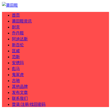
首页
莆田鞋资讯
耐克
乔丹鞋
阿迪达斯
新百伦
匡威
范斯
安德玛
彪马
鬼冢虎
古驰
其他品牌
发布文章
联系我们
登录/注册/找回密码