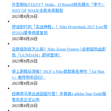
外型相似YEEZY？Wade、D’Russell抢先曝光「李宁」
WAY OF WADE全新未来鞋款
2023年8月26日
舒适耐打的「实战神鞋」！Nike Hyperdunk 2017 Low预
计2024夏季再度复刻
2023年8月26日
这颜值到底怎么输？Nike Zoom Vomero 5全新超热血配
色「GUNDAM」即将登场！
2023年8月26日
穿上跑鞋玩滑板？HUF x Nike首款联名神作「Air Max
1」据传明年回归！
2023年8月26日
经典荷马草丛迷因超可爱！辛普森x adidas Stan Smith贩
售信息正式公布
2023年8月26日