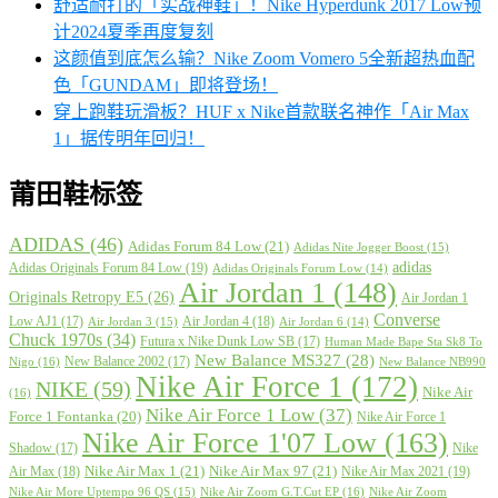
舒适耐打的「实战神鞋」！Nike Hyperdunk 2017 Low预
计2024夏季再度复刻
这颜值到底怎么输？Nike Zoom Vomero 5全新超热血配
色「GUNDAM」即将登场！
穿上跑鞋玩滑板？HUF x Nike首款联名神作「Air Max
1」据传明年回归！
莆田鞋标签
ADIDAS
(46)
Adidas Forum 84 Low
(21)
Adidas Nite Jogger Boost
(15)
adidas
Adidas Originals Forum 84 Low
(19)
Adidas Originals Forum Low
(14)
Air Jordan 1
(148)
Originals Retropy E5
(26)
Air Jordan 1
Converse
Low AJ1
(17)
Air Jordan 4
(18)
Air Jordan 3
(15)
Air Jordan 6
(14)
Chuck 1970s
(34)
Futura x Nike Dunk Low SB
(17)
Human Made Bape Sta Sk8 To
New Balance MS327
(28)
New Balance 2002
(17)
Nigo
(16)
New Balance NB990
Nike Air Force 1
(172)
NIKE
(59)
Nike Air
(16)
Nike Air Force 1 Low
(37)
Force 1 Fontanka
(20)
Nike Air Force 1
Nike Air Force 1'07 Low
(163)
Shadow
(17)
Nike
Nike Air Max 1
(21)
Nike Air Max 97
(21)
Air Max
(18)
Nike Air Max 2021
(19)
Nike Air More Uptempo 96 QS
(15)
Nike Air Zoom G.T.Cut EP
(16)
Nike Air Zoom