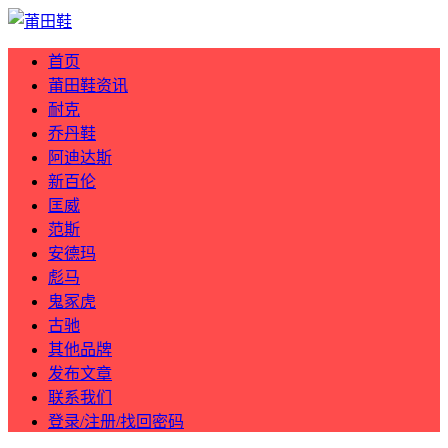
首页
莆田鞋资讯
耐克
乔丹鞋
阿迪达斯
新百伦
匡威
范斯
安德玛
彪马
鬼冢虎
古驰
其他品牌
发布文章
联系我们
登录/注册/找回密码