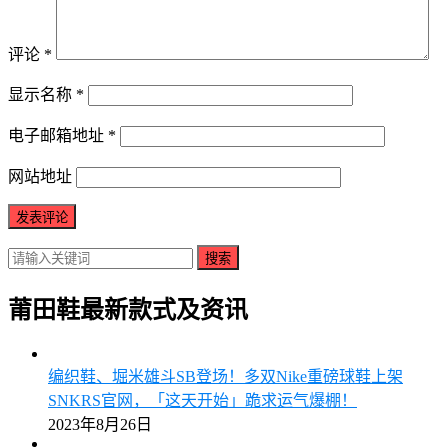
评论
*
显示名称
*
电子邮箱地址
*
网站地址
搜索
莆田鞋最新款式及资讯
编织鞋、堀米雄斗SB登场！多双Nike重磅球鞋上架
SNKRS官网，「这天开始」跪求运气爆棚！
2023年8月26日