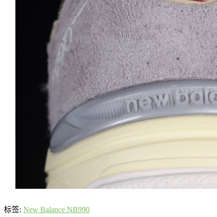
标签:
New Balance NB990