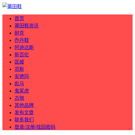
首页
莆田鞋资讯
耐克
乔丹鞋
阿迪达斯
新百伦
匡威
范斯
安德玛
彪马
鬼冢虎
古驰
其他品牌
发布文章
联系我们
登录/注册/找回密码