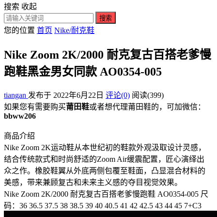
搜索
收起
搜索
您的位置
首页
Nike/耐克鞋
Nike Zoom 2K/2000 耐克复古百搭老爹慢
跑鞋黑金男女同款 AO0354-005
tiangan
发布于 2022年6月22日
评论(0)
阅读
(399)
如果您有需要购买
莆田鞋
或者想代理莆田鞋的，可加微信：
bbww206
商品介绍
Nike Zoom 2K运动鞋从本世纪初的鞋款外观汲取设计灵感，
结合传统款式和时尚舒适的Zoom Air缓震配置，匠心演绎出
众之作。橡胶鞋翼从外底两侧包覆至鞋面，凸显混合材料的
美感，带来兼顾复古和未来主义感的夺目视觉效果。
Nike Zoom 2K/2000 耐克复古百搭老爹慢跑鞋 AO0354-005 尺
码：36 36.5 37.5 38 38.5 39 40 40.5 41 42 42.5 43 44 45 7+C3