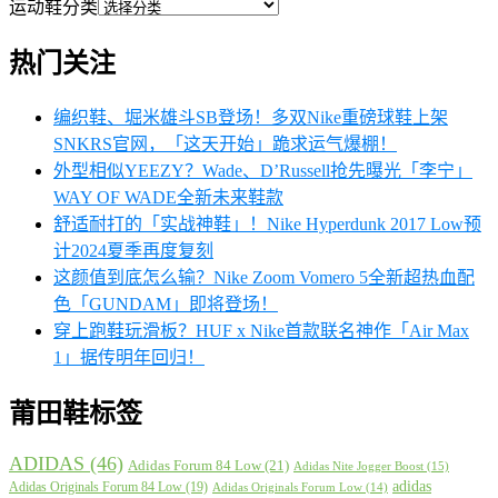
运动鞋分类
热门关注
编织鞋、堀米雄斗SB登场！多双Nike重磅球鞋上架
SNKRS官网，「这天开始」跪求运气爆棚！
外型相似YEEZY？Wade、D’Russell抢先曝光「李宁」
WAY OF WADE全新未来鞋款
舒适耐打的「实战神鞋」！Nike Hyperdunk 2017 Low预
计2024夏季再度复刻
这颜值到底怎么输？Nike Zoom Vomero 5全新超热血配
色「GUNDAM」即将登场！
穿上跑鞋玩滑板？HUF x Nike首款联名神作「Air Max
1」据传明年回归！
莆田鞋标签
ADIDAS
(46)
Adidas Forum 84 Low
(21)
Adidas Nite Jogger Boost
(15)
adidas
Adidas Originals Forum 84 Low
(19)
Adidas Originals Forum Low
(14)