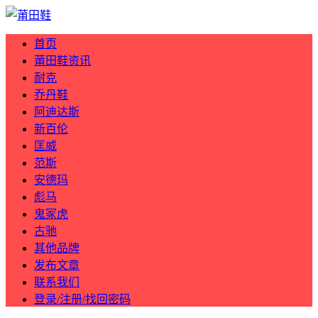
首页
莆田鞋资讯
耐克
乔丹鞋
阿迪达斯
新百伦
匡威
范斯
安德玛
彪马
鬼冢虎
古驰
其他品牌
发布文章
联系我们
登录/注册/找回密码