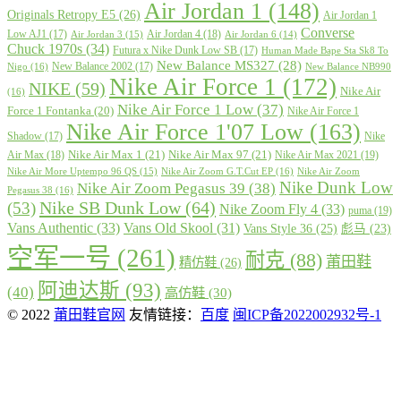
Air Jordan 1
(148)
Originals Retropy E5
(26)
Air Jordan 1
Converse
Low AJ1
(17)
Air Jordan 4
(18)
Air Jordan 3
(15)
Air Jordan 6
(14)
Chuck 1970s
(34)
Futura x Nike Dunk Low SB
(17)
Human Made Bape Sta Sk8 To
New Balance MS327
(28)
New Balance 2002
(17)
Nigo
(16)
New Balance NB990
Nike Air Force 1
(172)
NIKE
(59)
Nike Air
(16)
Nike Air Force 1 Low
(37)
Force 1 Fontanka
(20)
Nike Air Force 1
Nike Air Force 1'07 Low
(163)
Shadow
(17)
Nike
Nike Air Max 1
(21)
Nike Air Max 97
(21)
Air Max
(18)
Nike Air Max 2021
(19)
Nike Air More Uptempo 96 QS
(15)
Nike Air Zoom G.T.Cut EP
(16)
Nike Air Zoom
Nike Dunk Low
Nike Air Zoom Pegasus 39
(38)
Pegasus 38
(16)
Nike SB Dunk Low
(64)
(53)
Nike Zoom Fly 4
(33)
puma
(19)
Vans Authentic
(33)
Vans Old Skool
(31)
Vans Style 36
(25)
彪马
(23)
空军一号
(261)
耐克
(88)
莆田鞋
精仿鞋
(26)
阿迪达斯
(93)
(40)
高仿鞋
(30)
© 2022
莆田鞋官网
友情链接：
百度
闽ICP备2022002932号-1