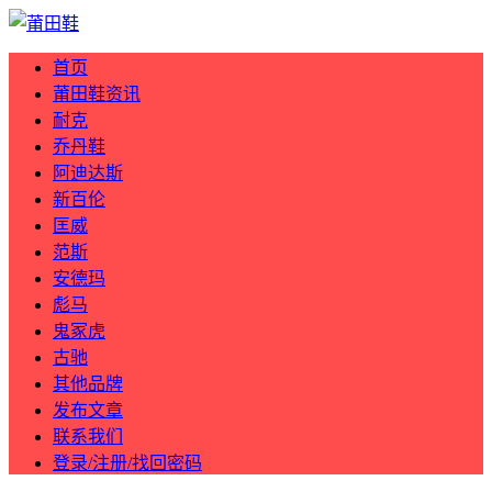
首页
莆田鞋资讯
耐克
乔丹鞋
阿迪达斯
新百伦
匡威
范斯
安德玛
彪马
鬼冢虎
古驰
其他品牌
发布文章
联系我们
登录/注册/找回密码