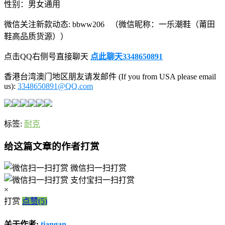
性别：男女通用
微信关注新款动态: bbww206 （微信昵称：一乐潮鞋（莆田
鞋高品质货源））
点击QQ右侧号直接聊天
点此聊天3348650891
香港台湾澳门地区朋友请发邮件 (If you from USA please email
us):
3348650891@QQ.com
标签:
耐克
给这篇文章的作者打赏
微信扫一扫打赏
支付宝扫一扫打赏
×
打赏
点赞(5)
关于作者:
tiangan