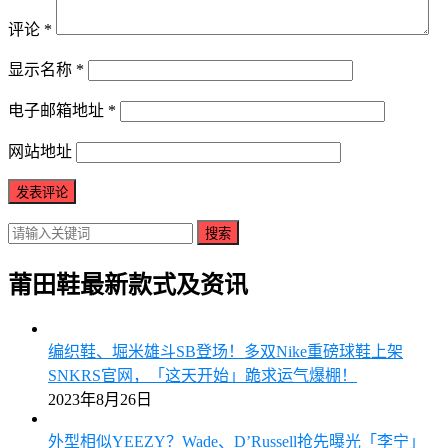
评论
*
显示名称
*
电子邮箱地址
*
网站地址
搜索
莆田鞋最新款式及资讯
编织鞋、堀米雄斗SB登场！多双Nike重磅球鞋上架
SNKRS官网，「这天开始」跪求运气爆棚！
2023年8月26日
外型相似YEEZY？Wade、D’Russell抢先曝光「李宁」