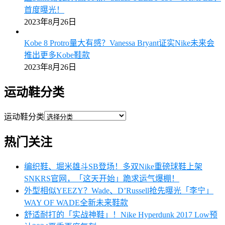
首度曝光！
2023年8月26日
Kobe 8 Protro量大有感？Vanessa Bryant证实Nike未来会
推出更多Kobe鞋款
2023年8月26日
运动鞋分类
运动鞋分类
热门关注
编织鞋、堀米雄斗SB登场！多双Nike重磅球鞋上架
SNKRS官网，「这天开始」跪求运气爆棚！
外型相似YEEZY？Wade、D’Russell抢先曝光「李宁」
WAY OF WADE全新未来鞋款
舒适耐打的「实战神鞋」！Nike Hyperdunk 2017 Low预