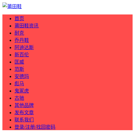
首页
莆田鞋资讯
耐克
乔丹鞋
阿迪达斯
新百伦
匡威
范斯
安德玛
彪马
鬼冢虎
古驰
其他品牌
发布文章
联系我们
登录/注册/找回密码