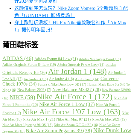
计2024夏季再度复刻
这颜值到底怎么输？Nike Zoom Vomero 5全新超热血配
色「GUNDAM」即将登场！
穿上跑鞋玩滑板？HUF x Nike首款联名神作「Air Max
1」据传明年回归！
莆田鞋标签
ADIDAS
(46)
Adidas Forum 84 Low
(21)
Adidas Nite Jogger Boost
(15)
adidas
Adidas Originals Forum 84 Low
(19)
Adidas Originals Forum Low
(14)
Air Jordan 1
(148)
Originals Retropy E5
(26)
Air Jordan 1
Converse
Low AJ1
(17)
Air Jordan 4
(18)
Air Jordan 3
(15)
Air Jordan 6
(14)
Chuck 1970s
(34)
Futura x Nike Dunk Low SB
(17)
Human Made Bape Sta Sk8 To
New Balance MS327
(28)
New Balance 2002
(17)
Nigo
(16)
New Balance NB990
Nike Air Force 1
(172)
NIKE
(59)
Nike Air
(16)
Nike Air Force 1 Low
(37)
Force 1 Fontanka
(20)
Nike Air Force 1
Nike Air Force 1'07 Low
(163)
Shadow
(17)
Nike
Nike Air Max 1
(21)
Nike Air Max 97
(21)
Air Max
(18)
Nike Air Max 2021
(19)
Nike Air More Uptempo 96 QS
(15)
Nike Air Zoom G.T.Cut EP
(16)
Nike Air Zoom
Nike Dunk Low
Nike Air Zoom Pegasus 39
(38)
Pegasus 38
(16)