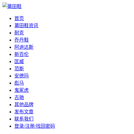
首页
莆田鞋资讯
耐克
乔丹鞋
阿迪达斯
新百伦
匡威
范斯
安德玛
彪马
鬼冢虎
古驰
其他品牌
发布文章
联系我们
登录/注册/找回密码