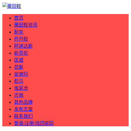
首页
莆田鞋资讯
耐克
乔丹鞋
阿迪达斯
新百伦
匡威
范斯
安德玛
彪马
鬼冢虎
古驰
其他品牌
发布文章
联系我们
登录/注册/找回密码