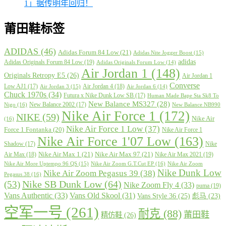
1」据传明年回归！
莆田鞋标签
ADIDAS
(46)
Adidas Forum 84 Low
(21)
Adidas Nite Jogger Boost
(15)
adidas
Adidas Originals Forum 84 Low
(19)
Adidas Originals Forum Low
(14)
Air Jordan 1
(148)
Originals Retropy E5
(26)
Air Jordan 1
Converse
Low AJ1
(17)
Air Jordan 4
(18)
Air Jordan 3
(15)
Air Jordan 6
(14)
Chuck 1970s
(34)
Futura x Nike Dunk Low SB
(17)
Human Made Bape Sta Sk8 To
New Balance MS327
(28)
New Balance 2002
(17)
Nigo
(16)
New Balance NB990
Nike Air Force 1
(172)
NIKE
(59)
Nike Air
(16)
Nike Air Force 1 Low
(37)
Force 1 Fontanka
(20)
Nike Air Force 1
Nike Air Force 1'07 Low
(163)
Shadow
(17)
Nike
Nike Air Max 1
(21)
Nike Air Max 97
(21)
Air Max
(18)
Nike Air Max 2021
(19)
Nike Air More Uptempo 96 QS
(15)
Nike Air Zoom G.T.Cut EP
(16)
Nike Air Zoom
Nike Dunk Low
Nike Air Zoom Pegasus 39
(38)
Pegasus 38
(16)
Nike SB Dunk Low
(64)
(53)
Nike Zoom Fly 4
(33)
puma
(19)
Vans Authentic
(33)
Vans Old Skool
(31)
Vans Style 36
(25)
彪马
(23)
空军一号
(261)
耐克
(88)
莆田鞋
精仿鞋
(26)