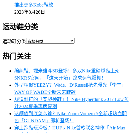
推出更多Kobe鞋款
2023年8月26日
运动鞋分类
运动鞋分类
热门关注
编织鞋、堀米雄斗SB登场！多双Nike重磅球鞋上架
SNKRS官网，「这天开始」跪求运气爆棚！
外型相似YEEZY？Wade、D’Russell抢先曝光「李宁」
WAY OF WADE全新未来鞋款
舒适耐打的「实战神鞋」！Nike Hyperdunk 2017 Low预
计2024夏季再度复刻
这颜值到底怎么输？Nike Zoom Vomero 5全新超热血配
色「GUNDAM」即将登场！
穿上跑鞋玩滑板？HUF x Nike首款联名神作「Air Max