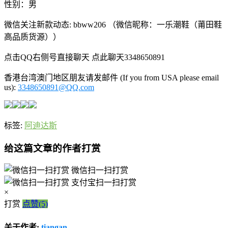
性别：男
微信关注新款动态: bbww206 （微信昵称：一乐潮鞋（莆田鞋
高品质货源））
点击QQ右侧号直接聊天 点此聊天3348650891
香港台湾澳门地区朋友请发邮件 (If you from USA please email
us):
3348650891@QQ.com
标签:
阿迪达斯
给这篇文章的作者打赏
微信扫一扫打赏
支付宝扫一扫打赏
×
打赏
点赞(5)
关于作者:
tiangan