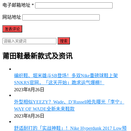
电子邮箱地址
*
网站地址
搜索
莆田鞋最新款式及资讯
编织鞋、堀米雄斗SB登场！多双Nike重磅球鞋上架
SNKRS官网，「这天开始」跪求运气爆棚！
2023年8月26日
外型相似YEEZY？Wade、D’Russell抢先曝光「李宁」
WAY OF WADE全新未来鞋款
2023年8月26日
舒适耐打的「实战神鞋」！Nike Hyperdunk 2017 Low预