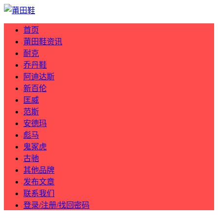
首页
莆田鞋资讯
耐克
乔丹鞋
阿迪达斯
新百伦
匡威
范斯
安德玛
彪马
鬼冢虎
古驰
其他品牌
发布文章
联系我们
登录/注册/找回密码