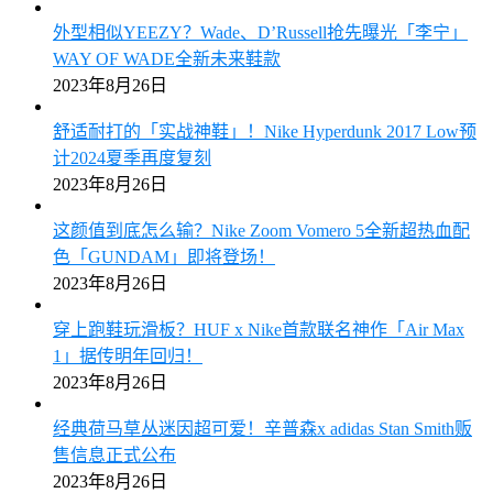
外型相似YEEZY？Wade、D’Russell抢先曝光「李宁」
WAY OF WADE全新未来鞋款
2023年8月26日
舒适耐打的「实战神鞋」！Nike Hyperdunk 2017 Low预
计2024夏季再度复刻
2023年8月26日
这颜值到底怎么输？Nike Zoom Vomero 5全新超热血配
色「GUNDAM」即将登场！
2023年8月26日
穿上跑鞋玩滑板？HUF x Nike首款联名神作「Air Max
1」据传明年回归！
2023年8月26日
经典荷马草丛迷因超可爱！辛普森x adidas Stan Smith贩
售信息正式公布
2023年8月26日