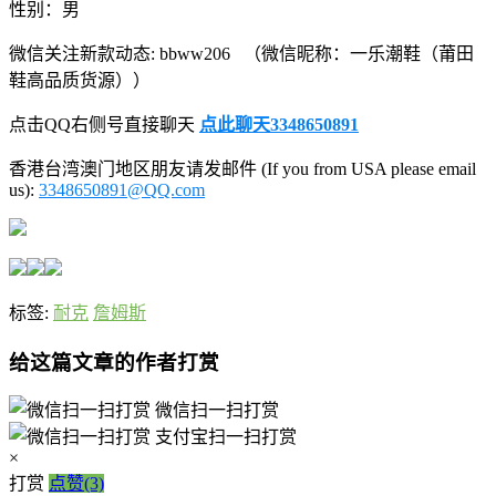
性别：男
微信关注新款动态: bbww206 （微信昵称：一乐潮鞋（莆田
鞋高品质货源））
点击QQ右侧号直接聊天
点此聊天3348650891
香港台湾澳门地区朋友请发邮件 (If you from USA please email
us):
3348650891@QQ.com
标签:
耐克
詹姆斯
给这篇文章的作者打赏
微信扫一扫打赏
支付宝扫一扫打赏
×
打赏
点赞(3)