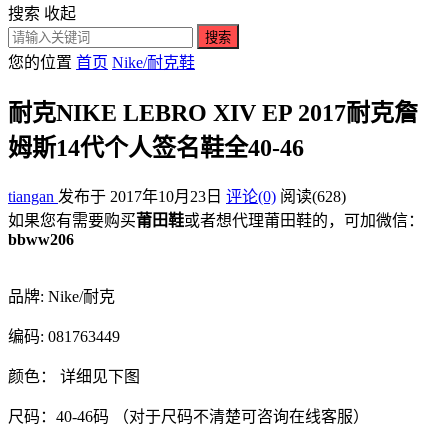
搜索
收起
搜索
您的位置
首页
Nike/耐克鞋
耐克NIKE LEBRO XIV EP 2017耐克詹
姆斯14代个人签名鞋全40-46
tiangan
发布于 2017年10月23日
评论(0)
阅读
(628)
如果您有需要购买
莆田鞋
或者想代理莆田鞋的，可加微信：
bbww206
品牌: Nike/耐克
编码: 081763449
颜色： 详细见下图
尺码：40-46码 （对于尺码不清楚可咨询在线客服）