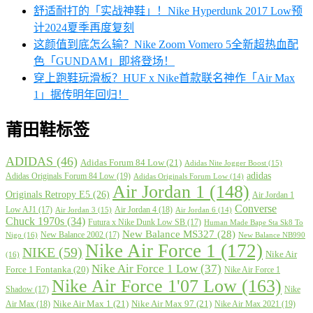
舒适耐打的「实战神鞋」！Nike Hyperdunk 2017 Low预
计2024夏季再度复刻
这颜值到底怎么输？Nike Zoom Vomero 5全新超热血配
色「GUNDAM」即将登场！
穿上跑鞋玩滑板？HUF x Nike首款联名神作「Air Max
1」据传明年回归！
莆田鞋标签
ADIDAS
(46)
Adidas Forum 84 Low
(21)
Adidas Nite Jogger Boost
(15)
adidas
Adidas Originals Forum 84 Low
(19)
Adidas Originals Forum Low
(14)
Air Jordan 1
(148)
Originals Retropy E5
(26)
Air Jordan 1
Converse
Low AJ1
(17)
Air Jordan 4
(18)
Air Jordan 3
(15)
Air Jordan 6
(14)
Chuck 1970s
(34)
Futura x Nike Dunk Low SB
(17)
Human Made Bape Sta Sk8 To
New Balance MS327
(28)
New Balance 2002
(17)
Nigo
(16)
New Balance NB990
Nike Air Force 1
(172)
NIKE
(59)
Nike Air
(16)
Nike Air Force 1 Low
(37)
Force 1 Fontanka
(20)
Nike Air Force 1
Nike Air Force 1'07 Low
(163)
Shadow
(17)
Nike
Nike Air Max 1
(21)
Nike Air Max 97
(21)
Air Max
(18)
Nike Air Max 2021
(19)