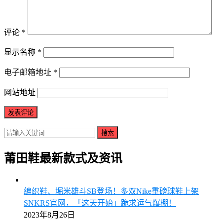
评论
*
显示名称
*
电子邮箱地址
*
网站地址
搜索
莆田鞋最新款式及资讯
编织鞋、堀米雄斗SB登场！多双Nike重磅球鞋上架
SNKRS官网，「这天开始」跪求运气爆棚！
2023年8月26日