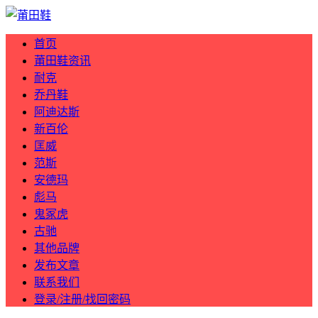
首页
莆田鞋资讯
耐克
乔丹鞋
阿迪达斯
新百伦
匡威
范斯
安德玛
彪马
鬼冢虎
古驰
其他品牌
发布文章
联系我们
登录/注册/找回密码