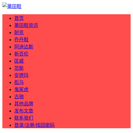
首页
莆田鞋资讯
耐克
乔丹鞋
阿迪达斯
新百伦
匡威
范斯
安德玛
彪马
鬼冢虎
古驰
其他品牌
发布文章
联系我们
登录/注册/找回密码