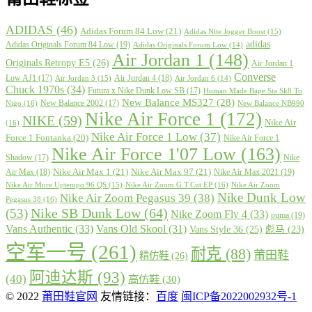
ADIDAS
(46)
Adidas Forum 84 Low
(21)
Adidas Nite Jogger Boost
(15)
adidas
Adidas Originals Forum 84 Low
(19)
Adidas Originals Forum Low
(14)
Air Jordan 1
(148)
Originals Retropy E5
(26)
Air Jordan 1
Converse
Low AJ1
(17)
Air Jordan 4
(18)
Air Jordan 3
(15)
Air Jordan 6
(14)
Chuck 1970s
(34)
Futura x Nike Dunk Low SB
(17)
Human Made Bape Sta Sk8 To
New Balance MS327
(28)
New Balance 2002
(17)
Nigo
(16)
New Balance NB990
Nike Air Force 1
(172)
NIKE
(59)
Nike Air
(16)
Nike Air Force 1 Low
(37)
Force 1 Fontanka
(20)
Nike Air Force 1
Nike Air Force 1'07 Low
(163)
Shadow
(17)
Nike
Nike Air Max 1
(21)
Nike Air Max 97
(21)
Air Max
(18)
Nike Air Max 2021
(19)
Nike Air More Uptempo 96 QS
(15)
Nike Air Zoom G.T.Cut EP
(16)
Nike Air Zoom
Nike Dunk Low
Nike Air Zoom Pegasus 39
(38)
Pegasus 38
(16)
Nike SB Dunk Low
(64)
(53)
Nike Zoom Fly 4
(33)
puma
(19)
Vans Authentic
(33)
Vans Old Skool
(31)
Vans Style 36
(25)
彪马
(23)
空军一号
(261)
耐克
(88)
莆田鞋
精仿鞋
(26)
阿迪达斯
(93)
(40)
高仿鞋
(30)
© 2022
莆田鞋官网
友情链接：
百度
闽ICP备2022002932号-1