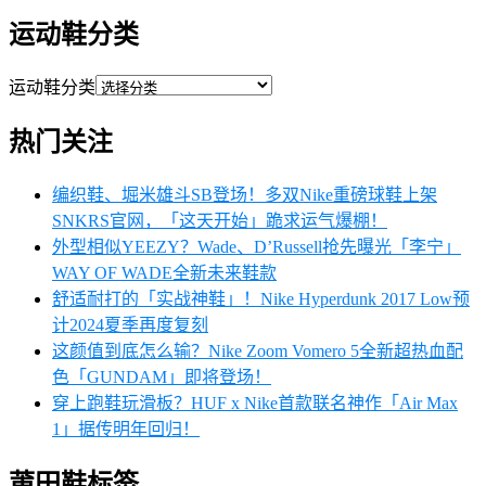
运动鞋分类
运动鞋分类
热门关注
编织鞋、堀米雄斗SB登场！多双Nike重磅球鞋上架
SNKRS官网，「这天开始」跪求运气爆棚！
外型相似YEEZY？Wade、D’Russell抢先曝光「李宁」
WAY OF WADE全新未来鞋款
舒适耐打的「实战神鞋」！Nike Hyperdunk 2017 Low预
计2024夏季再度复刻
这颜值到底怎么输？Nike Zoom Vomero 5全新超热血配
色「GUNDAM」即将登场！
穿上跑鞋玩滑板？HUF x Nike首款联名神作「Air Max
1」据传明年回归！
莆田鞋标签