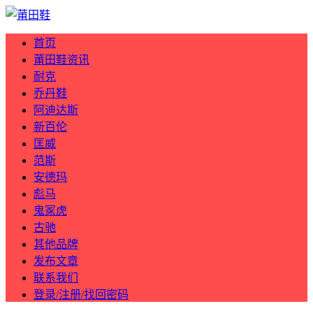
首页
莆田鞋资讯
耐克
乔丹鞋
阿迪达斯
新百伦
匡威
范斯
安德玛
彪马
鬼冢虎
古驰
其他品牌
发布文章
联系我们
登录/注册/找回密码