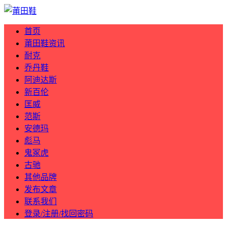
首页
莆田鞋资讯
耐克
乔丹鞋
阿迪达斯
新百伦
匡威
范斯
安德玛
彪马
鬼冢虎
古驰
其他品牌
发布文章
联系我们
登录/注册/找回密码