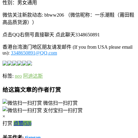
性别：男女通用
微信关注新款动态: bbww206 （微信昵称：一乐潮鞋（莆田鞋
高品质货源））
点击QQ右侧号直接聊天 点此聊天3348650891
香港台湾澳门地区朋友请发邮件 (If you from USA please email
us):
3348650891@QQ.com
标签:
neo
阿迪达斯
给这篇文章的作者打赏
微信扫一扫打赏
支付宝扫一扫打赏
×
打赏
点赞(53)
关于作者:
tiangan