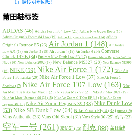
1」据传明年回归！
莆田鞋标签
ADIDAS
(46)
Adidas Forum 84 Low
(21)
Adidas Nite Jogger Boost
(15)
adidas
Adidas Originals Forum 84 Low
(19)
Adidas Originals Forum Low
(14)
Air Jordan 1
(148)
Originals Retropy E5
(26)
Air Jordan 1
Converse
Low AJ1
(17)
Air Jordan 4
(18)
Air Jordan 3
(15)
Air Jordan 6
(14)
Chuck 1970s
(34)
Futura x Nike Dunk Low SB
(17)
Human Made Bape Sta Sk8 To
New Balance MS327
(28)
New Balance 2002
(17)
Nigo
(16)
New Balance NB990
Nike Air Force 1
(172)
NIKE
(59)
Nike Air
(16)
Nike Air Force 1 Low
(37)
Force 1 Fontanka
(20)
Nike Air Force 1
Nike Air Force 1'07 Low
(163)
Shadow
(17)
Nike
Nike Air Max 1
(21)
Nike Air Max 97
(21)
Air Max
(18)
Nike Air Max 2021
(19)
Nike Air More Uptempo 96 QS
(15)
Nike Air Zoom G.T.Cut EP
(16)
Nike Air Zoom
Nike Dunk Low
Nike Air Zoom Pegasus 39
(38)
Pegasus 38
(16)
Nike SB Dunk Low
(64)
(53)
Nike Zoom Fly 4
(33)
puma
(19)
Vans Authentic
(33)
Vans Old Skool
(31)
Vans Style 36
(25)
彪马
(23)
空军一号
(261)
耐克
(88)
莆田鞋
精仿鞋
(26)