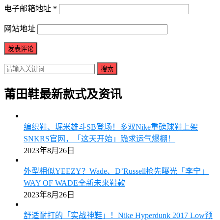
电子邮箱地址
*
网站地址
搜索
莆田鞋最新款式及资讯
编织鞋、堀米雄斗SB登场！多双Nike重磅球鞋上架
SNKRS官网，「这天开始」跪求运气爆棚！
2023年8月26日
外型相似YEEZY？Wade、D’Russell抢先曝光「李宁」
WAY OF WADE全新未来鞋款
2023年8月26日
舒适耐打的「实战神鞋」！Nike Hyperdunk 2017 Low预