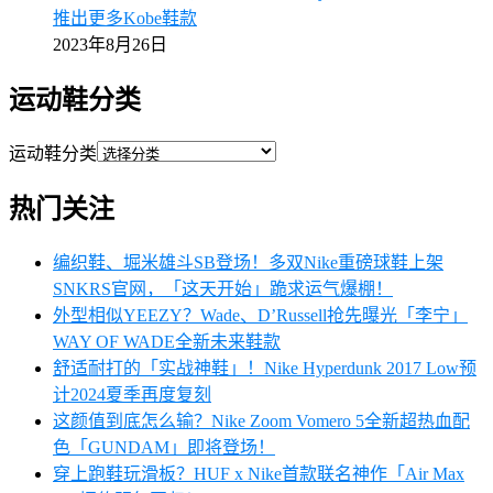
推出更多Kobe鞋款
2023年8月26日
运动鞋分类
运动鞋分类
热门关注
编织鞋、堀米雄斗SB登场！多双Nike重磅球鞋上架
SNKRS官网，「这天开始」跪求运气爆棚！
外型相似YEEZY？Wade、D’Russell抢先曝光「李宁」
WAY OF WADE全新未来鞋款
舒适耐打的「实战神鞋」！Nike Hyperdunk 2017 Low预
计2024夏季再度复刻
这颜值到底怎么输？Nike Zoom Vomero 5全新超热血配
色「GUNDAM」即将登场！
穿上跑鞋玩滑板？HUF x Nike首款联名神作「Air Max