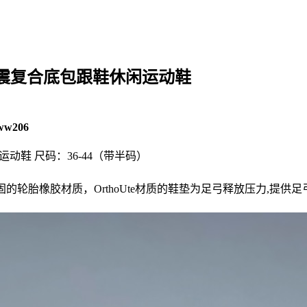
适缓震复合底包跟鞋休闲运动鞋
ww206
闲运动鞋 尺码：36-44（带半码）
的轮胎橡胶材质，OrthoUte材质的鞋垫为足弓释放压力,提供足弓良