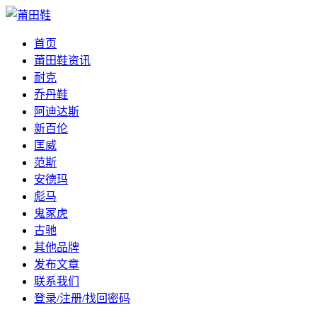
首页
莆田鞋资讯
耐克
乔丹鞋
阿迪达斯
新百伦
匡威
范斯
安德玛
彪马
鬼冢虎
古驰
其他品牌
发布文章
联系我们
登录/注册/找回密码