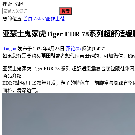
搜索
收起
搜索
您的位置
首页
Asics/亚瑟士鞋
亚瑟士鬼冢虎Tiger EDR 78系列超舒
tiangan
发布于 2022年4月25日
评论(0)
阅读
(1,427)
如果您有需要购买
莆田鞋
或者想代理莆田鞋的，可加微信：
bb
亚瑟士鬼冢虎 Tiger EDR 78 系列.超舒适缓震复合底包跟鞋休
商品介绍
EDR78起初于1978年开发，鞋子的特色在于前脚掌与脚踝有坚固
面料，清凉透气。