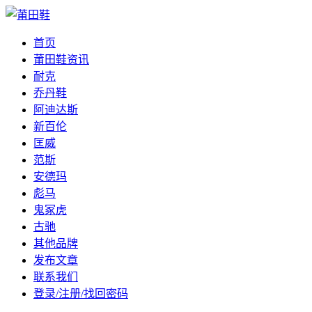
首页
莆田鞋资讯
耐克
乔丹鞋
阿迪达斯
新百伦
匡威
范斯
安德玛
彪马
鬼冢虎
古驰
其他品牌
发布文章
联系我们
登录/注册/找回密码