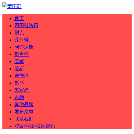
首页
莆田鞋资讯
耐克
乔丹鞋
阿迪达斯
新百伦
匡威
范斯
安德玛
彪马
鬼冢虎
古驰
其他品牌
发布文章
联系我们
登录/注册/找回密码