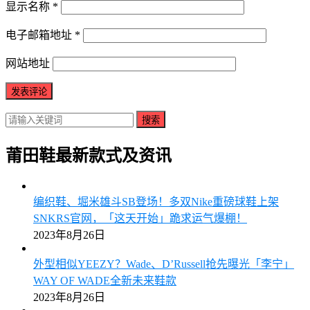
显示名称
*
电子邮箱地址
*
网站地址
搜索
莆田鞋最新款式及资讯
编织鞋、堀米雄斗SB登场！多双Nike重磅球鞋上架
SNKRS官网，「这天开始」跪求运气爆棚！
2023年8月26日
外型相似YEEZY？Wade、D’Russell抢先曝光「李宁」
WAY OF WADE全新未来鞋款
2023年8月26日