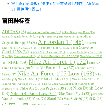
穿上跑鞋玩滑板？HUF x Nike首款联名神作「Air Max
1」据传明年回归！
莆田鞋标签
ADIDAS
(46)
Adidas Forum 84 Low
(21)
Adidas Nite Jogger Boost
(15)
adidas
Adidas Originals Forum 84 Low
(19)
Adidas Originals Forum Low
(14)
Air Jordan 1
(148)
Originals Retropy E5
(26)
Air Jordan 1
Converse
Low AJ1
(17)
Air Jordan 4
(18)
Air Jordan 3
(15)
Air Jordan 6
(14)
Chuck 1970s
(34)
Futura x Nike Dunk Low SB
(17)
Human Made Bape Sta Sk8 To
New Balance MS327
(28)
New Balance 2002
(17)
Nigo
(16)
New Balance NB990
Nike Air Force 1
(172)
NIKE
(59)
Nike Air
(16)
Nike Air Force 1 Low
(37)
Force 1 Fontanka
(20)
Nike Air Force 1
Nike Air Force 1'07 Low
(163)
Shadow
(17)
Nike
Nike Air Max 1
(21)
Nike Air Max 97
(21)
Air Max
(18)
Nike Air Max 2021
(19)
Nike Air More Uptempo 96 QS
(15)
Nike Air Zoom G.T.Cut EP
(16)
Nike Air Zoom
Nike Dunk Low
Nike Air Zoom Pegasus 39
(38)
Pegasus 38
(16)
Nike SB Dunk Low
(64)
(53)
Nike Zoom Fly 4
(33)
puma
(19)
Vans Authentic
(33)
Vans Old Skool
(31)
Vans Style 36
(25)
彪马
(23)