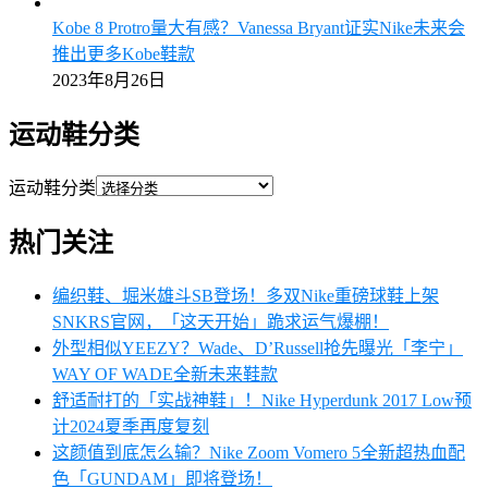
Kobe 8 Protro量大有感？Vanessa Bryant证实Nike未来会
推出更多Kobe鞋款
2023年8月26日
运动鞋分类
运动鞋分类
热门关注
编织鞋、堀米雄斗SB登场！多双Nike重磅球鞋上架
SNKRS官网，「这天开始」跪求运气爆棚！
外型相似YEEZY？Wade、D’Russell抢先曝光「李宁」
WAY OF WADE全新未来鞋款
舒适耐打的「实战神鞋」！Nike Hyperdunk 2017 Low预
计2024夏季再度复刻
这颜值到底怎么输？Nike Zoom Vomero 5全新超热血配
色「GUNDAM」即将登场！