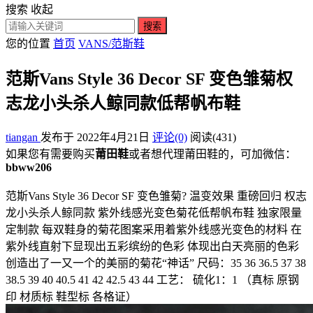
搜索
收起
搜索
您的位置
首页
VANS/范斯鞋
范斯Vans Style 36 Decor SF 变色雏菊权
志龙小头杀人鲸同款低帮帆布鞋
tiangan
发布于 2022年4月21日
评论(0)
阅读
(431)
如果您有需要购买
莆田鞋
或者想代理莆田鞋的，可加微信：
bbww206
范斯Vans Style 36 Decor SF 变色雏菊? 温变效果 重磅回归 权志
龙小头杀人鲸同款 紫外线感光变色菊花低帮帆布鞋 独家限量
定制款 每双鞋身的菊花图案采用着紫外线感光变色的材料 在
紫外线直射下显现出五彩缤纷的色彩 体现出白天亮丽的色彩
创造出了一又一个的美丽的菊花“神话” 尺码：35 36 36.5 37 38
38.5 39 40 40.5 41 42 42.5 43 44 工艺： 硫化1：1 （真标 原钢
印 材质标 鞋型标 各格证）