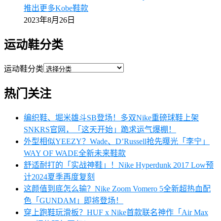
推出更多Kobe鞋款
2023年8月26日
运动鞋分类
运动鞋分类
热门关注
编织鞋、堀米雄斗SB登场！多双Nike重磅球鞋上架
SNKRS官网，「这天开始」跪求运气爆棚！
外型相似YEEZY？Wade、D’Russell抢先曝光「李宁」
WAY OF WADE全新未来鞋款
舒适耐打的「实战神鞋」！Nike Hyperdunk 2017 Low预
计2024夏季再度复刻
这颜值到底怎么输？Nike Zoom Vomero 5全新超热血配
色「GUNDAM」即将登场！
穿上跑鞋玩滑板？HUF x Nike首款联名神作「Air Max