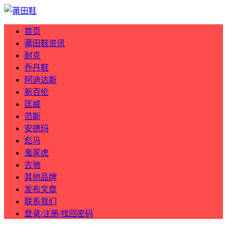
首页
莆田鞋资讯
耐克
乔丹鞋
阿迪达斯
新百伦
匡威
范斯
安德玛
彪马
鬼冢虎
古驰
其他品牌
发布文章
联系我们
登录/注册/找回密码