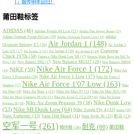
1」据传明年回归！
莆田鞋标签
ADIDAS
(46)
Adidas Forum 84 Low
(21)
Adidas Nite Jogger Boost
(15)
adidas
Adidas Originals Forum 84 Low
(19)
Adidas Originals Forum Low
(14)
Air Jordan 1
(148)
Originals Retropy E5
(26)
Air Jordan 1
Converse
Low AJ1
(17)
Air Jordan 4
(18)
Air Jordan 3
(15)
Air Jordan 6
(14)
Chuck 1970s
(34)
Futura x Nike Dunk Low SB
(17)
Human Made Bape Sta Sk8 To
New Balance MS327
(28)
New Balance 2002
(17)
Nigo
(16)
New Balance NB990
Nike Air Force 1
(172)
NIKE
(59)
Nike Air
(16)
Nike Air Force 1 Low
(37)
Force 1 Fontanka
(20)
Nike Air Force 1
Nike Air Force 1'07 Low
(163)
Shadow
(17)
Nike
Nike Air Max 1
(21)
Nike Air Max 97
(21)
Air Max
(18)
Nike Air Max 2021
(19)
Nike Air More Uptempo 96 QS
(15)
Nike Air Zoom G.T.Cut EP
(16)
Nike Air Zoom
Nike Dunk Low
Nike Air Zoom Pegasus 39
(38)
Pegasus 38
(16)
Nike SB Dunk Low
(64)
(53)
Nike Zoom Fly 4
(33)
puma
(19)
Vans Authentic
(33)
Vans Old Skool
(31)
Vans Style 36
(25)
彪马
(23)
空军一号
(261)
耐克
(88)
莆田鞋
精仿鞋
(26)