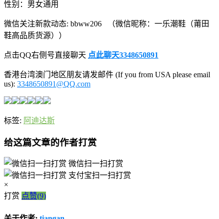
性别：男女通用
微信关注新款动态: bbww206 （微信昵称：一乐潮鞋（莆田
鞋高品质货源））
点击QQ右侧号直接聊天
点此聊天3348650891
香港台湾澳门地区朋友请发邮件 (If you from USA please email
us):
3348650891@QQ.com
标签:
阿迪达斯
给这篇文章的作者打赏
微信扫一扫打赏
支付宝扫一扫打赏
×
打赏
点赞(9)
关于作者:
tiangan