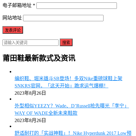
电子邮箱地址
*
网站地址
搜索
莆田鞋最新款式及资讯
编织鞋、堀米雄斗SB登场！多双Nike重磅球鞋上架
SNKRS官网，「这天开始」跪求运气爆棚！
2023年8月26日
外型相似YEEZY？Wade、D’Russell抢先曝光「李宁」
WAY OF WADE全新未来鞋款
2023年8月26日
舒适耐打的「实战神鞋」！Nike Hyperdunk 2017 Low预