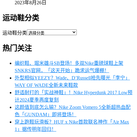
2023年8月26日
运动鞋分类
运动鞋分类
热门关注
编织鞋、堀米雄斗SB登场！多双Nike重磅球鞋上架
SNKRS官网，「这天开始」跪求运气爆棚！
外型相似YEEZY？Wade、D’Russell抢先曝光「李宁」
WAY OF WADE全新未来鞋款
舒适耐打的「实战神鞋」！Nike Hyperdunk 2017 Low预
计2024夏季再度复刻
这颜值到底怎么输？Nike Zoom Vomero 5全新超热血配
色「GUNDAM」即将登场！
穿上跑鞋玩滑板？HUF x Nike首款联名神作「Air Max
1」据传明年回归！