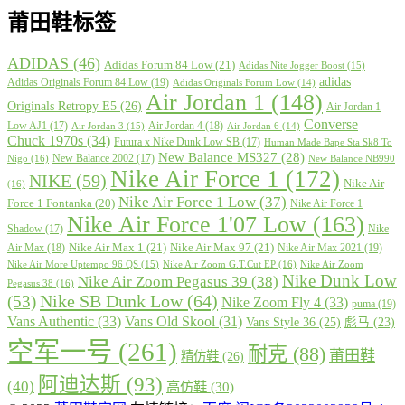
莆田鞋标签
ADIDAS
(46)
Adidas Forum 84 Low
(21)
Adidas Nite Jogger Boost
(15)
adidas
Adidas Originals Forum 84 Low
(19)
Adidas Originals Forum Low
(14)
Air Jordan 1
(148)
Originals Retropy E5
(26)
Air Jordan 1
Converse
Low AJ1
(17)
Air Jordan 4
(18)
Air Jordan 3
(15)
Air Jordan 6
(14)
Chuck 1970s
(34)
Futura x Nike Dunk Low SB
(17)
Human Made Bape Sta Sk8 To
New Balance MS327
(28)
New Balance 2002
(17)
Nigo
(16)
New Balance NB990
Nike Air Force 1
(172)
NIKE
(59)
Nike Air
(16)
Nike Air Force 1 Low
(37)
Force 1 Fontanka
(20)
Nike Air Force 1
Nike Air Force 1'07 Low
(163)
Shadow
(17)
Nike
Nike Air Max 1
(21)
Nike Air Max 97
(21)
Air Max
(18)
Nike Air Max 2021
(19)
Nike Air More Uptempo 96 QS
(15)
Nike Air Zoom G.T.Cut EP
(16)
Nike Air Zoom
Nike Dunk Low
Nike Air Zoom Pegasus 39
(38)
Pegasus 38
(16)
Nike SB Dunk Low
(64)
(53)
Nike Zoom Fly 4
(33)
puma
(19)
Vans Authentic
(33)
Vans Old Skool
(31)
Vans Style 36
(25)
彪马
(23)
空军一号
(261)
耐克
(88)
莆田鞋
精仿鞋
(26)
阿迪达斯
(93)
(40)
高仿鞋
(30)