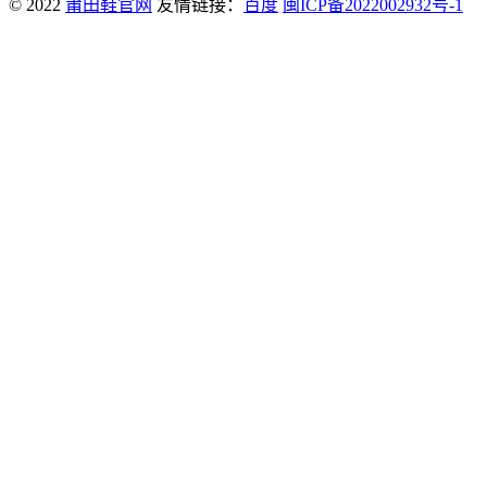
© 2022
莆田鞋官网
友情链接：
百度
闽ICP备2022002932号-1