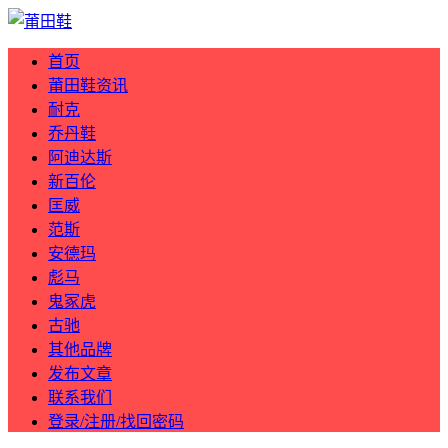
首页
莆田鞋资讯
耐克
乔丹鞋
阿迪达斯
新百伦
匡威
范斯
安德玛
彪马
鬼冢虎
古驰
其他品牌
发布文章
联系我们
登录/注册/找回密码