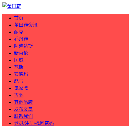
首页
莆田鞋资讯
耐克
乔丹鞋
阿迪达斯
新百伦
匡威
范斯
安德玛
彪马
鬼冢虎
古驰
其他品牌
发布文章
联系我们
登录/注册/找回密码