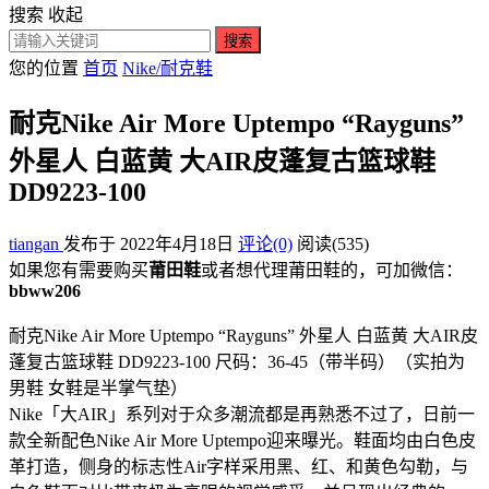
搜索
收起
搜索
您的位置
首页
Nike/耐克鞋
耐克Nike Air More Uptempo “Rayguns”
外星人 白蓝黄 大AIR皮蓬复古篮球鞋
DD9223-100
tiangan
发布于 2022年4月18日
评论(0)
阅读
(535)
如果您有需要购买
莆田鞋
或者想代理莆田鞋的，可加微信：
bbww206
耐克Nike Air More Uptempo “Rayguns” 外星人 白蓝黄 大AIR皮
蓬复古篮球鞋 DD9223-100 尺码：36-45（带半码）（实拍为
男鞋 女鞋是半掌气垫）
Nike「大AIR」系列对于众多潮流都是再熟悉不过了，日前一
款全新配色Nike Air More Uptempo迎来曝光。鞋面均由白色皮
革打造，侧身的标志性Air字样采用黑、红、和黄色勾勒，与