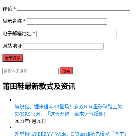
评论
*
显示名称
*
电子邮箱地址
*
网站地址
搜索
莆田鞋最新款式及资讯
编织鞋、堀米雄斗SB登场！多双Nike重磅球鞋上架
SNKRS官网，「这天开始」跪求运气爆棚！
2023年8月26日
外型相似YEEZY？Wade、D’Russell抢先曝光「李宁」