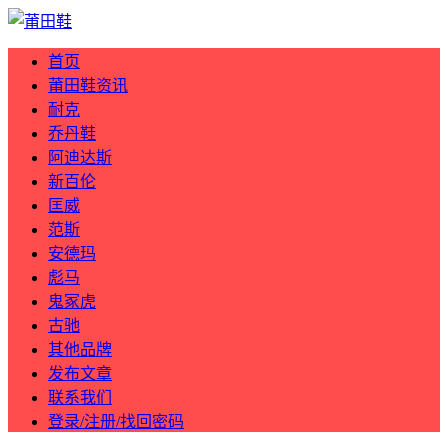
首页
莆田鞋资讯
耐克
乔丹鞋
阿迪达斯
新百伦
匡威
范斯
安德玛
彪马
鬼冢虎
古驰
其他品牌
发布文章
联系我们
登录/注册/找回密码