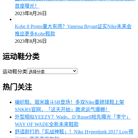
首度曝光！
2023年8月26日
Kobe 8 Protro量大有感？Vanessa Bryant证实Nike未来会
推出更多Kobe鞋款
2023年8月26日
运动鞋分类
运动鞋分类
热门关注
编织鞋、堀米雄斗SB登场！多双Nike重磅球鞋上架
SNKRS官网，「这天开始」跪求运气爆棚！
外型相似YEEZY？Wade、D’Russell抢先曝光「李宁」
WAY OF WADE全新未来鞋款
舒适耐打的「实战神鞋」！Nike Hyperdunk 2017 Low预