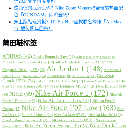
计2024夏季再度复刻
这颜值到底怎么输？Nike Zoom Vomero 5全新超热血配
色「GUNDAM」即将登场！
穿上跑鞋玩滑板？HUF x Nike首款联名神作「Air Max
1」据传明年回归！
莆田鞋标签
ADIDAS
(46)
Adidas Forum 84 Low
(21)
Adidas Nite Jogger Boost
(15)
adidas
Adidas Originals Forum 84 Low
(19)
Adidas Originals Forum Low
(14)
Air Jordan 1
(148)
Originals Retropy E5
(26)
Air Jordan 1
Converse
Low AJ1
(17)
Air Jordan 4
(18)
Air Jordan 3
(15)
Air Jordan 6
(14)
Chuck 1970s
(34)
Futura x Nike Dunk Low SB
(17)
Human Made Bape Sta Sk8 To
New Balance MS327
(28)
New Balance 2002
(17)
Nigo
(16)
New Balance NB990
Nike Air Force 1
(172)
NIKE
(59)
Nike Air
(16)
Nike Air Force 1 Low
(37)
Force 1 Fontanka
(20)
Nike Air Force 1
Nike Air Force 1'07 Low
(163)
Shadow
(17)
Nike
Nike Air Max 1
(21)
Nike Air Max 97
(21)
Air Max
(18)
Nike Air Max 2021
(19)
Nike Air More Uptempo 96 QS
(15)
Nike Air Zoom G.T.Cut EP
(16)
Nike Air Zoom
Nike Dunk Low
Nike Air Zoom Pegasus 39
(38)
Pegasus 38
(16)