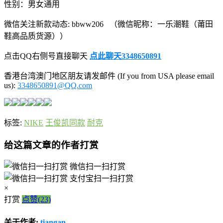
性别：男女通用
微信关注新款动态: bbww206 （微信昵称：一乐潮鞋（莆田
鞋高品质货源））
点击QQ右侧号直接聊天
点此聊天3348650891
香港台湾澳门地区朋友请发邮件 (If you from USA please email
us):
3348650891@QQ.com
标签:
NIKE
王俊凯同款
耐克
给这篇文章的作者打赏
微信扫一扫打赏
支付宝扫一扫打赏
×
打赏
点赞(23)
关于作者:
tiangan