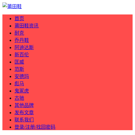
首页
莆田鞋资讯
耐克
乔丹鞋
阿迪达斯
新百伦
匡威
范斯
安德玛
彪马
鬼冢虎
古驰
其他品牌
发布文章
联系我们
登录/注册/找回密码