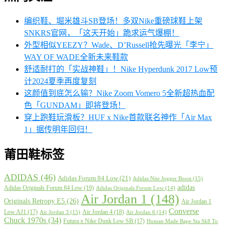
编织鞋、堀米雄斗SB登场！多双Nike重磅球鞋上架
SNKRS官网，「这天开始」跪求运气爆棚！
外型相似YEEZY？Wade、D’Russell抢先曝光「李宁」
WAY OF WADE全新未来鞋款
舒适耐打的「实战神鞋」！Nike Hyperdunk 2017 Low预
计2024夏季再度复刻
这颜值到底怎么输？Nike Zoom Vomero 5全新超热血配
色「GUNDAM」即将登场！
穿上跑鞋玩滑板？HUF x Nike首款联名神作「Air Max
1」据传明年回归！
莆田鞋标签
ADIDAS
(46)
Adidas Forum 84 Low
(21)
Adidas Nite Jogger Boost
(15)
adidas
Adidas Originals Forum 84 Low
(19)
Adidas Originals Forum Low
(14)
Air Jordan 1
(148)
Originals Retropy E5
(26)
Air Jordan 1
Converse
Low AJ1
(17)
Air Jordan 4
(18)
Air Jordan 3
(15)
Air Jordan 6
(14)
Chuck 1970s
(34)
Futura x Nike Dunk Low SB
(17)
Human Made Bape Sta Sk8 To