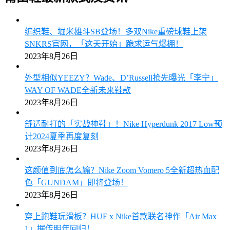
编织鞋、堀米雄斗SB登场！多双Nike重磅球鞋上架
SNKRS官网，「这天开始」跪求运气爆棚！
2023年8月26日
外型相似YEEZY？Wade、D’Russell抢先曝光「李宁」
WAY OF WADE全新未来鞋款
2023年8月26日
舒适耐打的「实战神鞋」！Nike Hyperdunk 2017 Low预
计2024夏季再度复刻
2023年8月26日
这颜值到底怎么输？Nike Zoom Vomero 5全新超热血配
色「GUNDAM」即将登场！
2023年8月26日
穿上跑鞋玩滑板？HUF x Nike首款联名神作「Air Max
1」据传明年回归！