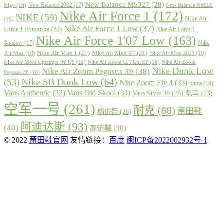
New Balance MS327
(28)
New Balance 2002
(17)
Nigo
(16)
New Balance NB990
Nike Air Force 1
(172)
NIKE
(59)
Nike Air
(16)
Nike Air Force 1 Low
(37)
Force 1 Fontanka
(20)
Nike Air Force 1
Nike Air Force 1'07 Low
(163)
Shadow
(17)
Nike
Nike Air Max 1
(21)
Nike Air Max 97
(21)
Air Max
(18)
Nike Air Max 2021
(19)
Nike Air More Uptempo 96 QS
(15)
Nike Air Zoom G.T.Cut EP
(16)
Nike Air Zoom
Nike Dunk Low
Nike Air Zoom Pegasus 39
(38)
Pegasus 38
(16)
Nike SB Dunk Low
(64)
(53)
Nike Zoom Fly 4
(33)
puma
(19)
Vans Authentic
(33)
Vans Old Skool
(31)
Vans Style 36
(25)
彪马
(23)
空军一号
(261)
耐克
(88)
莆田鞋
精仿鞋
(26)
阿迪达斯
(93)
(40)
高仿鞋
(30)
© 2022
莆田鞋官网
友情链接：
百度
闽ICP备2022002932号-1