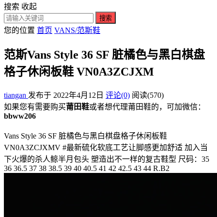
搜索
收起
搜索
您的位置
首页
VANS/范斯鞋
范斯Vans Style 36 SF 脏橘色与黑白棋盘
格子休闲板鞋 VN0A3ZCJXM
tiangan
发布于 2022年4月12日
评论(0)
阅读
(570)
如果您有需要购买
莆田鞋
或者想代理莆田鞋的，可加微信：
bbww206
Vans Style 36 SF 脏橘色与黑白棋盘格子休闲板鞋
VN0A3ZCJXMV #最新硫化软底工艺让脚感更加舒适 加入当
下火爆的杀人鲸半月包头 塑造出不一样的复古鞋型 尺码：35
36 36.5 37 38 38.5 39 40 40.5 41 42 42.5 43 44 R.B2