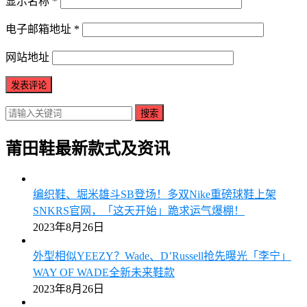
显示名称
*
电子邮箱地址
*
网站地址
搜索
莆田鞋最新款式及资讯
编织鞋、堀米雄斗SB登场！多双Nike重磅球鞋上架
SNKRS官网，「这天开始」跪求运气爆棚！
2023年8月26日
外型相似YEEZY？Wade、D’Russell抢先曝光「李宁」
WAY OF WADE全新未来鞋款
2023年8月26日