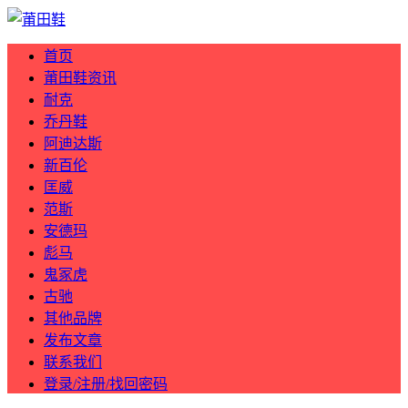
首页
莆田鞋资讯
耐克
乔丹鞋
阿迪达斯
新百伦
匡威
范斯
安德玛
彪马
鬼冢虎
古驰
其他品牌
发布文章
联系我们
登录/注册/找回密码