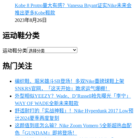
Kobe 8 Protro量大有感？Vanessa Bryant证实Nike未来会
推出更多Kobe鞋款
2023年8月26日
运动鞋分类
运动鞋分类
热门关注
编织鞋、堀米雄斗SB登场！多双Nike重磅球鞋上架
SNKRS官网，「这天开始」跪求运气爆棚！
外型相似YEEZY？Wade、D’Russell抢先曝光「李宁」
WAY OF WADE全新未来鞋款
舒适耐打的「实战神鞋」！Nike Hyperdunk 2017 Low预
计2024夏季再度复刻
这颜值到底怎么输？Nike Zoom Vomero 5全新超热血配
色「GUNDAM」即将登场！