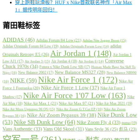
穿上跑鞋玩滑板？HUF x Nike首款联名神作「Air Max
1」据传明年回归！
莆田鞋标签
ADIDAS
(46)
Adidas Forum 84 Low
(21)
Adidas Nite Jogger Boost
(15)
adidas
Adidas Originals Forum 84 Low
(19)
Adidas Originals Forum Low
(14)
Air Jordan 1
(148)
Originals Retropy E5
(26)
Air Jordan 1
Converse
Low AJ1
(17)
Air Jordan 4
(18)
Air Jordan 3
(15)
Air Jordan 6
(14)
Chuck 1970s
(34)
Futura x Nike Dunk Low SB
(17)
Human Made Bape Sta Sk8 To
New Balance MS327
(28)
New Balance 2002
(17)
Nigo
(16)
New Balance NB990
Nike Air Force 1
(172)
NIKE
(59)
Nike Air
(16)
Nike Air Force 1 Low
(37)
Force 1 Fontanka
(20)
Nike Air Force 1
Nike Air Force 1'07 Low
(163)
Shadow
(17)
Nike
Nike Air Max 1
(21)
Nike Air Max 97
(21)
Air Max
(18)
Nike Air Max 2021
(19)
Nike Air More Uptempo 96 QS
(15)
Nike Air Zoom G.T.Cut EP
(16)
Nike Air Zoom
Nike Dunk Low
Nike Air Zoom Pegasus 39
(38)
Pegasus 38
(16)
Nike SB Dunk Low
(64)
(53)
Nike Zoom Fly 4
(33)
puma
(19)
Vans Authentic
(33)
Vans Old Skool
(31)
Vans Style 36
(25)
彪马
(23)
空军一号
(261)