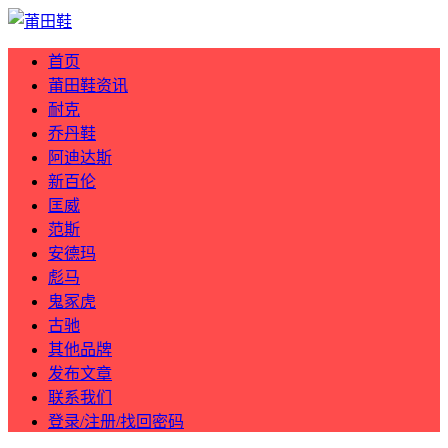
首页
莆田鞋资讯
耐克
乔丹鞋
阿迪达斯
新百伦
匡威
范斯
安德玛
彪马
鬼冢虎
古驰
其他品牌
发布文章
联系我们
登录/注册/找回密码