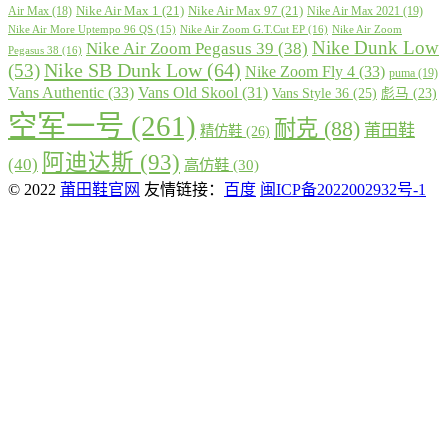
Nike Air Max 1
(21)
Nike Air Max 97
(21)
Air Max
(18)
Nike Air Max 2021
(19)
Nike Air More Uptempo 96 QS
(15)
Nike Air Zoom G.T.Cut EP
(16)
Nike Air Zoom
Nike Dunk Low
Nike Air Zoom Pegasus 39
(38)
Pegasus 38
(16)
Nike SB Dunk Low
(64)
(53)
Nike Zoom Fly 4
(33)
puma
(19)
Vans Authentic
(33)
Vans Old Skool
(31)
Vans Style 36
(25)
彪马
(23)
空军一号
(261)
耐克
(88)
莆田鞋
精仿鞋
(26)
阿迪达斯
(93)
(40)
高仿鞋
(30)
© 2022
莆田鞋官网
友情链接：
百度
闽ICP备2022002932号-1