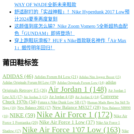
WAY OF WADE全新未来鞋款
舒适耐打的「实战神鞋」！Nike Hyperdunk 2017 Low预
计2024夏季再度复刻
这颜值到底怎么输？Nike Zoom Vomero 5全新超热血配
色「GUNDAM」即将登场！
穿上跑鞋玩滑板？HUF x Nike首款联名神作「Air Max
1」据传明年回归！
莆田鞋标签
ADIDAS
(46)
Adidas Forum 84 Low
(21)
Adidas Nite Jogger Boost
(15)
adidas
Adidas Originals Forum 84 Low
(19)
Adidas Originals Forum Low
(14)
Air Jordan 1
(148)
Originals Retropy E5
(26)
Air Jordan 1
Converse
Low AJ1
(17)
Air Jordan 4
(18)
Air Jordan 3
(15)
Air Jordan 6
(14)
Chuck 1970s
(34)
Futura x Nike Dunk Low SB
(17)
Human Made Bape Sta Sk8 To
New Balance MS327
(28)
New Balance 2002
(17)
Nigo
(16)
New Balance NB990
Nike Air Force 1
(172)
NIKE
(59)
Nike Air
(16)
Nike Air Force 1 Low
(37)
Force 1 Fontanka
(20)
Nike Air Force 1
Nike Air Force 1'07 Low
(163)
Shadow
(17)
Nike