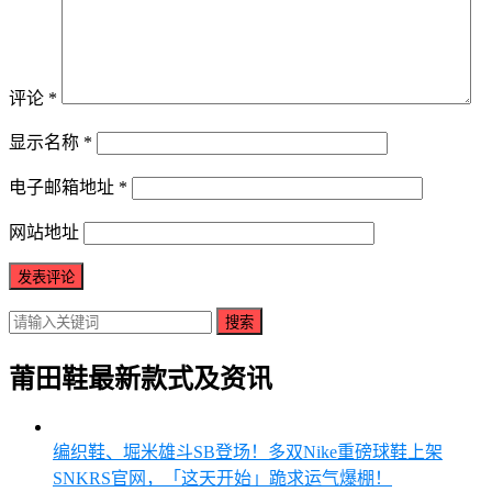
评论
*
显示名称
*
电子邮箱地址
*
网站地址
搜索
莆田鞋最新款式及资讯
编织鞋、堀米雄斗SB登场！多双Nike重磅球鞋上架
SNKRS官网，「这天开始」跪求运气爆棚！