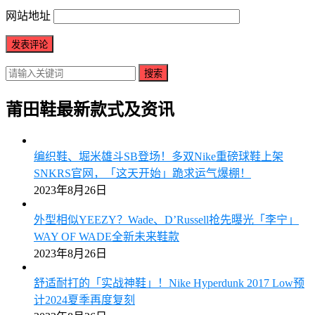
网站地址
搜索
莆田鞋最新款式及资讯
编织鞋、堀米雄斗SB登场！多双Nike重磅球鞋上架
SNKRS官网，「这天开始」跪求运气爆棚！
2023年8月26日
外型相似YEEZY？Wade、D’Russell抢先曝光「李宁」
WAY OF WADE全新未来鞋款
2023年8月26日
舒适耐打的「实战神鞋」！Nike Hyperdunk 2017 Low预
计2024夏季再度复刻