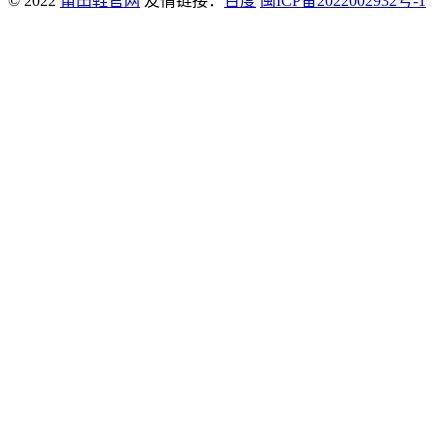
© 2022
莆田鞋官网
友情链接：
百度
闽ICP备2022002932号-1