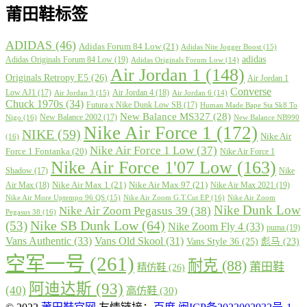
莆田鞋标签
ADIDAS
(46)
Adidas Forum 84 Low
(21)
Adidas Nite Jogger Boost
(15)
adidas
Adidas Originals Forum 84 Low
(19)
Adidas Originals Forum Low
(14)
Air Jordan 1
(148)
Originals Retropy E5
(26)
Air Jordan 1
Converse
Low AJ1
(17)
Air Jordan 4
(18)
Air Jordan 3
(15)
Air Jordan 6
(14)
Chuck 1970s
(34)
Futura x Nike Dunk Low SB
(17)
Human Made Bape Sta Sk8 To
New Balance MS327
(28)
New Balance 2002
(17)
Nigo
(16)
New Balance NB990
Nike Air Force 1
(172)
NIKE
(59)
Nike Air
(16)
Nike Air Force 1 Low
(37)
Force 1 Fontanka
(20)
Nike Air Force 1
Nike Air Force 1'07 Low
(163)
Shadow
(17)
Nike
Nike Air Max 1
(21)
Nike Air Max 97
(21)
Air Max
(18)
Nike Air Max 2021
(19)
Nike Air More Uptempo 96 QS
(15)
Nike Air Zoom G.T.Cut EP
(16)
Nike Air Zoom
Nike Dunk Low
Nike Air Zoom Pegasus 39
(38)
Pegasus 38
(16)
Nike SB Dunk Low
(64)
(53)
Nike Zoom Fly 4
(33)
puma
(19)
Vans Authentic
(33)
Vans Old Skool
(31)
Vans Style 36
(25)
彪马
(23)
空军一号
(261)
耐克
(88)
莆田鞋
精仿鞋
(26)
阿迪达斯
(93)
(40)
高仿鞋
(30)