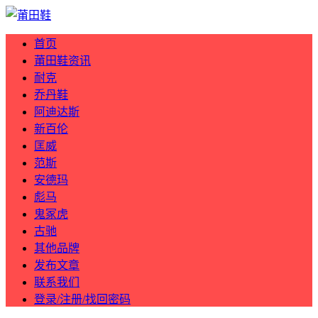
首页
莆田鞋资讯
耐克
乔丹鞋
阿迪达斯
新百伦
匡威
范斯
安德玛
彪马
鬼冢虎
古驰
其他品牌
发布文章
联系我们
登录/注册/找回密码