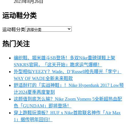
2023年8月26日
运动鞋分类
运动鞋分类
热门关注
编织鞋、堀米雄斗SB登场！多双Nike重磅球鞋上架
SNKRS官网，「这天开始」跪求运气爆棚！
外型相似YEEZY？Wade、D’Russell抢先曝光「李宁」
WAY OF WADE全新未来鞋款
舒适耐打的「实战神鞋」！Nike Hyperdunk 2017 Low预
计2024夏季再度复刻
这颜值到底怎么输？Nike Zoom Vomero 5全新超热血配
色「GUNDAM」即将登场！
穿上跑鞋玩滑板？HUF x Nike首款联名神作「Air Max
1」据传明年回归！