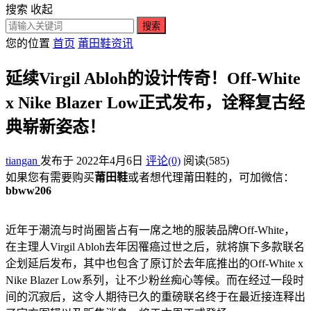
搜索
收起
搜索
您的位置
首页
莆田鞋资讯
延续Virgil Abloh的设计传奇！Off-White
x Nike Blazer Low正式发布，诠释复古经
典崭新姿态！
tiangan
发布于 2022年4月6日
评论(0)
阅读
(585)
如果您有需要购买
莆田鞋
或者想代理莆田鞋的，可加微信：
bbww206
近年于潮流与时尚圈皆占有一席之地的服装品牌Off-White，
在主理人Virgil Abloh去年因罹癌过世之后，就将旗下多款联名
企划延后发布，其中也包含了原订於去年底推出的Off-White x
Nike Blazer Low系列，让不少粉丝痴心等候。而在经过一段时
间的沉寂后，这令人期待已久的重磅联名终于在最近接连释出