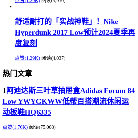
点赞(1.29K)
阅读
(3,950)
舒适耐打的「实战神鞋」！Nike
Hyperdunk 2017 Low预计2024夏季再
度复刻
点赞(1.29K)
阅读
(4,037)
热门文章
1
阿迪达斯三叶草抽屉盒Adidas Forum 84
Low YWYGKWW低帮百搭潮流休闲运
动板鞋HQ6335
点赞(1.76K)
阅读
(75,008)