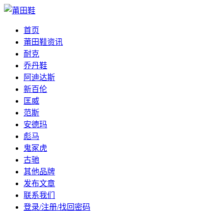
首页
莆田鞋资讯
耐克
乔丹鞋
阿迪达斯
新百伦
匡威
范斯
安德玛
彪马
鬼冢虎
古驰
其他品牌
发布文章
联系我们
登录/注册/找回密码