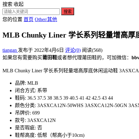
搜索
收起
搜索
您的位置
首页
Other/其他
MLB Chunky Liner 学长系列轻量增高厚
tiangan
发布于 2022年4月6日
评论(0)
阅读
(568)
如果您有需要购买
莆田鞋
或者想代理莆田鞋的，可加微信：
bb
MLB Chunky Liner 学长系列轻量增高厚底休闲运动鞋 3ASXCA12N50WHS 尺码
品牌: MLB
闭合方式: 系带
鞋码: 36.5 37.5 38 38.5 39 40.5 41 42 42.5 43 44
颜色分类: 3ASXCA12N-50WHS 3ASXCA12N-50GN 3AS
吊牌价: 699
款号: 3ASXCA12N
是否瑕疵: 否
鞋帮高度: 低帮（帮高小于10cm)