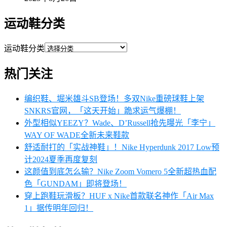
运动鞋分类
运动鞋分类
热门关注
编织鞋、堀米雄斗SB登场！多双Nike重磅球鞋上架
SNKRS官网，「这天开始」跪求运气爆棚！
外型相似YEEZY？Wade、D’Russell抢先曝光「李宁」
WAY OF WADE全新未来鞋款
舒适耐打的「实战神鞋」！Nike Hyperdunk 2017 Low预
计2024夏季再度复刻
这颜值到底怎么输？Nike Zoom Vomero 5全新超热血配
色「GUNDAM」即将登场！
穿上跑鞋玩滑板？HUF x Nike首款联名神作「Air Max
1」据传明年回归！