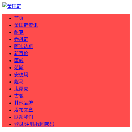
首页
莆田鞋资讯
耐克
乔丹鞋
阿迪达斯
新百伦
匡威
范斯
安德玛
彪马
鬼冢虎
古驰
其他品牌
发布文章
联系我们
登录/注册/找回密码