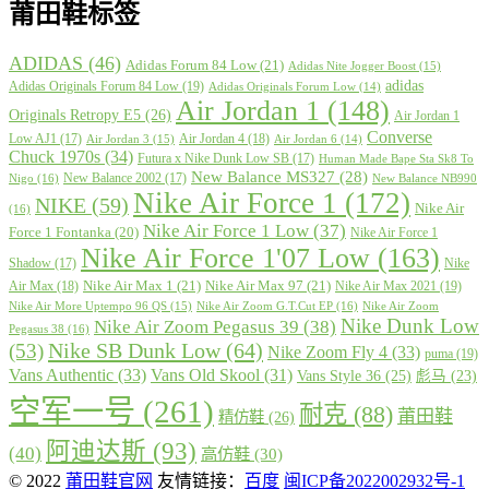
莆田鞋标签
ADIDAS
(46)
Adidas Forum 84 Low
(21)
Adidas Nite Jogger Boost
(15)
adidas
Adidas Originals Forum 84 Low
(19)
Adidas Originals Forum Low
(14)
Air Jordan 1
(148)
Originals Retropy E5
(26)
Air Jordan 1
Converse
Low AJ1
(17)
Air Jordan 4
(18)
Air Jordan 3
(15)
Air Jordan 6
(14)
Chuck 1970s
(34)
Futura x Nike Dunk Low SB
(17)
Human Made Bape Sta Sk8 To
New Balance MS327
(28)
New Balance 2002
(17)
Nigo
(16)
New Balance NB990
Nike Air Force 1
(172)
NIKE
(59)
Nike Air
(16)
Nike Air Force 1 Low
(37)
Force 1 Fontanka
(20)
Nike Air Force 1
Nike Air Force 1'07 Low
(163)
Shadow
(17)
Nike
Nike Air Max 1
(21)
Nike Air Max 97
(21)
Air Max
(18)
Nike Air Max 2021
(19)
Nike Air More Uptempo 96 QS
(15)
Nike Air Zoom G.T.Cut EP
(16)
Nike Air Zoom
Nike Dunk Low
Nike Air Zoom Pegasus 39
(38)
Pegasus 38
(16)
Nike SB Dunk Low
(64)
(53)
Nike Zoom Fly 4
(33)
puma
(19)
Vans Authentic
(33)
Vans Old Skool
(31)
Vans Style 36
(25)
彪马
(23)
空军一号
(261)
耐克
(88)
莆田鞋
精仿鞋
(26)
阿迪达斯
(93)
(40)
高仿鞋
(30)
© 2022
莆田鞋官网
友情链接：
百度
闽ICP备2022002932号-1