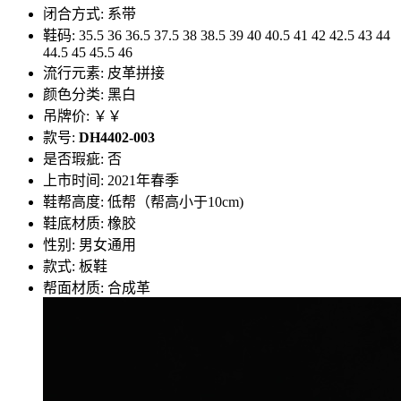
闭合方式: 系带
鞋码: 35.5 36 36.5 37.5 38 38.5 39 40 40.5 41 42 42.5 43 44
44.5 45 45.5 46
流行元素: 皮革拼接
颜色分类: 黑白
吊牌价: ￥￥
款号:
DH4402-003
是否瑕疵: 否
上市时间: 2021年春季
鞋帮高度: 低帮（帮高小于10cm)
鞋底材质: 橡胶
性别: 男女通用
款式: 板鞋
帮面材质: 合成革