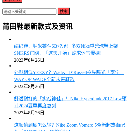
搜索
莆田鞋最新款式及资讯
编织鞋、堀米雄斗SB登场！多双Nike重磅球鞋上架
SNKRS官网，「这天开始」跪求运气爆棚！
2023年8月26日
外型相似YEEZY？Wade、D’Russell抢先曝光「李宁」
WAY OF WADE全新未来鞋款
2023年8月26日
舒适耐打的「实战神鞋」！Nike Hyperdunk 2017 Low预
计2024夏季再度复刻
2023年8月26日
这颜值到底怎么输？Nike Zoom Vomero 5全新超热血配