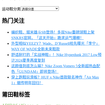
运动鞋分类
热门关注
编织鞋、堀米雄斗SB登场！多双Nike重磅球鞋上架
SNKRS官网，「这天开始」跪求运气爆棚！
外型相似YEEZY？Wade、D’Russell抢先曝光「李宁」
WAY OF WADE全新未来鞋款
舒适耐打的「实战神鞋」！Nike Hyperdunk 2017 Low预
计2024夏季再度复刻
这颜值到底怎么输？Nike Zoom Vomero 5全新超热血配
色「GUNDAM」即将登场！
穿上跑鞋玩滑板？HUF x Nike首款联名神作「Air Max
1」据传明年回归！
莆田鞋标签