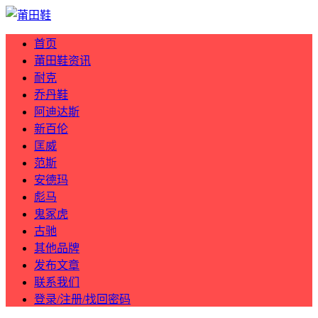
首页
莆田鞋资讯
耐克
乔丹鞋
阿迪达斯
新百伦
匡威
范斯
安德玛
彪马
鬼冢虎
古驰
其他品牌
发布文章
联系我们
登录/注册/找回密码