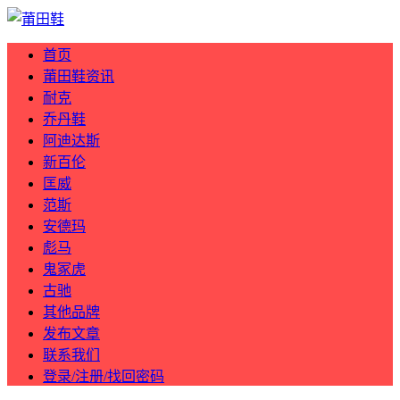
首页
莆田鞋资讯
耐克
乔丹鞋
阿迪达斯
新百伦
匡威
范斯
安德玛
彪马
鬼冢虎
古驰
其他品牌
发布文章
联系我们
登录/注册/找回密码