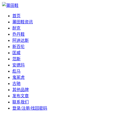
首页
莆田鞋资讯
耐克
乔丹鞋
阿迪达斯
新百伦
匡威
范斯
安德玛
彪马
鬼冢虎
古驰
其他品牌
发布文章
联系我们
登录/注册/找回密码