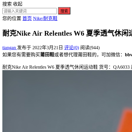
搜索
收起
搜索
您的位置
首页
Nike/耐克鞋
耐克Nike Air Relentles W6 夏季透气
tiangan
发布于 2022年3月21日
评论(0)
阅读
(944)
如果您有需要购买
莆田鞋
或者想代理莆田鞋的，可加微信：
bb
耐克Nike Air Relentles W6 夏季透气休闲运动鞋 货号：QA6033