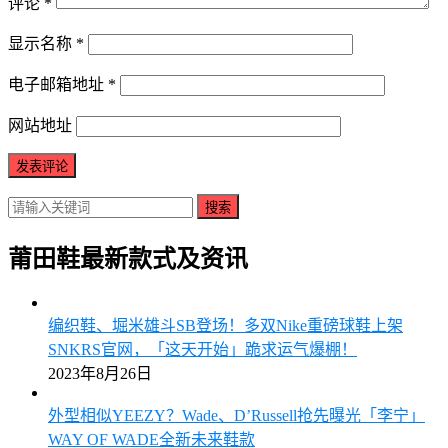
评论
*
显示名称
*
电子邮箱地址
*
网站地址
搜索
莆田鞋最新款式及资讯
编织鞋、堀米雄斗SB登场！多双Nike重磅球鞋上架
SNKRS官网，「这天开始」跪求运气爆棚！
2023年8月26日
外型相似YEEZY？Wade、D’Russell抢先曝光「李宁」
WAY OF WADE全新未来鞋款