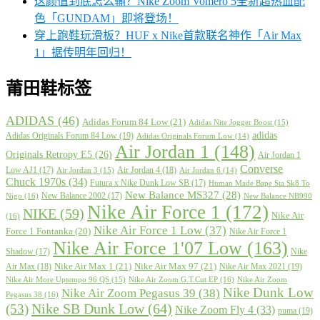
这颜值到底怎么输？Nike Zoom Vomero 5全新超热血配
色「GUNDAM」即将登场！
穿上跑鞋玩滑板？HUF x Nike首款联名神作「Air Max
1」据传明年回归！
莆田鞋标签
ADIDAS
(46)
Adidas Forum 84 Low
(21)
Adidas Nite Jogger Boost
(15)
adidas
Adidas Originals Forum 84 Low
(19)
Adidas Originals Forum Low
(14)
Air Jordan 1
(148)
Originals Retropy E5
(26)
Air Jordan 1
Converse
Low AJ1
(17)
Air Jordan 4
(18)
Air Jordan 3
(15)
Air Jordan 6
(14)
Chuck 1970s
(34)
Futura x Nike Dunk Low SB
(17)
Human Made Bape Sta Sk8 To
New Balance MS327
(28)
New Balance 2002
(17)
Nigo
(16)
New Balance NB990
Nike Air Force 1
(172)
NIKE
(59)
Nike Air
(16)
Nike Air Force 1 Low
(37)
Force 1 Fontanka
(20)
Nike Air Force 1
Nike Air Force 1'07 Low
(163)
Shadow
(17)
Nike
Nike Air Max 1
(21)
Nike Air Max 97
(21)
Air Max
(18)
Nike Air Max 2021
(19)
Nike Air More Uptempo 96 QS
(15)
Nike Air Zoom G.T.Cut EP
(16)
Nike Air Zoom
Nike Dunk Low
Nike Air Zoom Pegasus 39
(38)
Pegasus 38
(16)
Nike SB Dunk Low
(64)
(53)
Nike Zoom Fly 4
(33)
puma
(19)