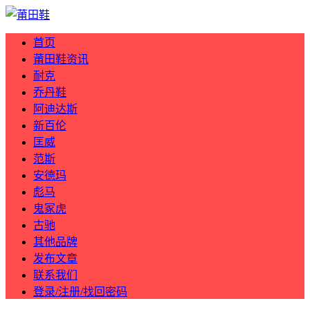
首页
莆田鞋资讯
耐克
乔丹鞋
阿迪达斯
新百伦
匡威
范斯
安德玛
彪马
鬼冢虎
古驰
其他品牌
发布文章
联系我们
登录/注册/找回密码