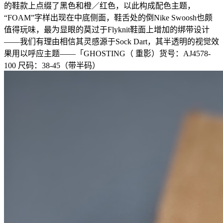
的鞋款上点缀了黑色和橙／红色，以此构成配色主题，
“FOAM”字样出现在中底侧面，鞋舌处的倒Nike Swoosh也颇
值得玩味，最为显眼的莫过于Flyknit鞋面上增加的绑带设计
——我们有理由相信其灵感源于Sock Dart，其半透明的视觉效
果用以呼应主题——「GHOSTING（ 重影）货号：AJ4578-
100 尺码：38-45（带半码）