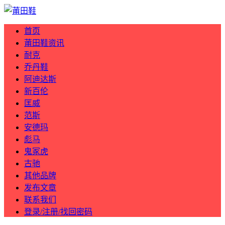
首页
莆田鞋资讯
耐克
乔丹鞋
阿迪达斯
新百伦
匡威
范斯
安德玛
彪马
鬼冢虎
古驰
其他品牌
发布文章
联系我们
登录/注册/找回密码