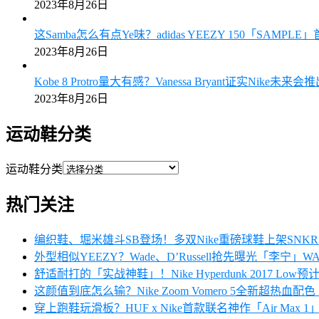
2023年8月26日
这Samba怎么有点Ye味？adidas YEEZY 150「SAMPL
2023年8月26日
Kobe 8 Protro量大有感？Vanessa Bryant证实Nike未来
2023年8月26日
运动鞋分类
运动鞋分类
热门关注
编织鞋、堀米雄斗SB登场！多双Nike重磅球鞋上架SN
外型相似YEEZY？Wade、D’Russell抢先曝光「李宁」W
舒适耐打的「实战神鞋」！Nike Hyperdunk 2017 Low
这颜值到底怎么输？Nike Zoom Vomero 5全新超热血
穿上跑鞋玩滑板？HUF x Nike首款联名神作「Air Max