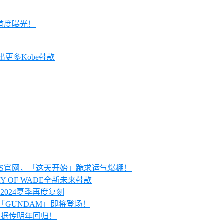
E」首度曝光！
会推出更多Kobe鞋款
KRS官网，「这天开始」跪求运气爆棚！
AY OF WADE全新未来鞋款
预计2024夏季再度复刻
配色「GUNDAM」即将登场！
 1」据传明年回归！