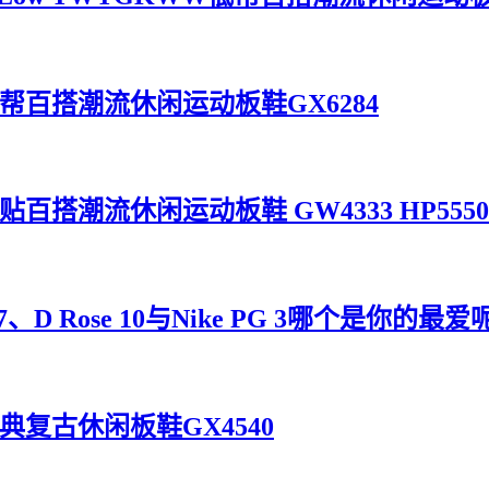
灰黑米低帮百搭潮流休闲运动板鞋GX6284
帮摩术贴百搭潮流休闲运动板鞋 GW4333 HP5550
D Rose 10与Nike PG 3哪个是你的最爱
叶草经典复古休闲板鞋GX4540