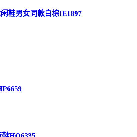
运动休闲鞋男女同款白棕IE1897
P6659
鞋HQ6335