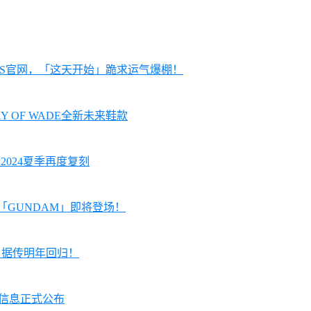
KRS官网，「这天开始」跪求运气爆棚！
AY OF WADE全新未来鞋款
预计2024夏季再度复刻
配色「GUNDAM」即将登场！
 1」据传明年回归！
贩售信息正式公布