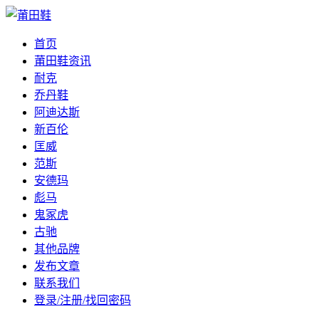
首页
莆田鞋资讯
耐克
乔丹鞋
阿迪达斯
新百伦
匡威
范斯
安德玛
彪马
鬼冢虎
古驰
其他品牌
发布文章
联系我们
登录/注册/找回密码