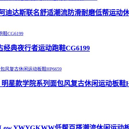
 Retropy E5 阿迪达斯联名舒适潮流防滑耐磨低帮
er复古经典夜行者运动跑鞋CG6199
pus 00s 明星款学院系列面包风复古休闲运动板鞋H
84 Low YWYGKWW低帮百搭潮流休闲运动板