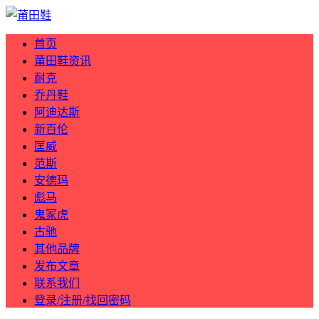
首页
莆田鞋资讯
耐克
乔丹鞋
阿迪达斯
新百伦
匡威
范斯
安德玛
彪马
鬼冢虎
古驰
其他品牌
发布文章
联系我们
登录/注册/找回密码