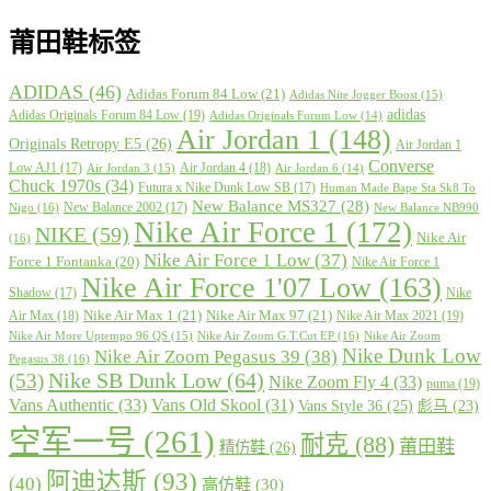
莆田鞋标签
ADIDAS
(46)
Adidas Forum 84 Low
(21)
Adidas Nite Jogger Boost
(15)
adidas
Adidas Originals Forum 84 Low
(19)
Adidas Originals Forum Low
(14)
Air Jordan 1
(148)
Originals Retropy E5
(26)
Air Jordan 1
Converse
Low AJ1
(17)
Air Jordan 4
(18)
Air Jordan 3
(15)
Air Jordan 6
(14)
Chuck 1970s
(34)
Futura x Nike Dunk Low SB
(17)
Human Made Bape Sta Sk8 To
New Balance MS327
(28)
New Balance 2002
(17)
Nigo
(16)
New Balance NB990
Nike Air Force 1
(172)
NIKE
(59)
Nike Air
(16)
Nike Air Force 1 Low
(37)
Force 1 Fontanka
(20)
Nike Air Force 1
Nike Air Force 1'07 Low
(163)
Shadow
(17)
Nike
Nike Air Max 1
(21)
Nike Air Max 97
(21)
Air Max
(18)
Nike Air Max 2021
(19)
Nike Air More Uptempo 96 QS
(15)
Nike Air Zoom G.T.Cut EP
(16)
Nike Air Zoom
Nike Dunk Low
Nike Air Zoom Pegasus 39
(38)
Pegasus 38
(16)
Nike SB Dunk Low
(64)
(53)
Nike Zoom Fly 4
(33)
puma
(19)
Vans Authentic
(33)
Vans Old Skool
(31)
Vans Style 36
(25)
彪马
(23)
空军一号
(261)
耐克
(88)
莆田鞋
精仿鞋
(26)
阿迪达斯
(93)
(40)
高仿鞋
(30)