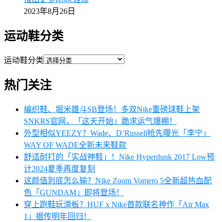
2023年8月26日
运动鞋分类
运动鞋分类
热门关注
编织鞋、堀米雄斗SB登场！多双Nike重磅球鞋上架
SNKRS官网，「这天开始」跪求运气爆棚！
外型相似YEEZY？Wade、D’Russell抢先曝光「李宁」
WAY OF WADE全新未来鞋款
舒适耐打的「实战神鞋」！Nike Hyperdunk 2017 Low预
计2024夏季再度复刻
这颜值到底怎么输？Nike Zoom Vomero 5全新超热血配
色「GUNDAM」即将登场！
穿上跑鞋玩滑板？HUF x Nike首款联名神作「Air Max
1」据传明年回归！