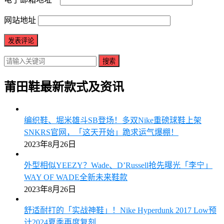
网站地址
搜索
莆田鞋最新款式及资讯
编织鞋、堀米雄斗SB登场！多双Nike重磅球鞋上架
SNKRS官网，「这天开始」跪求运气爆棚！
2023年8月26日
外型相似YEEZY？Wade、D’Russell抢先曝光「李宁」
WAY OF WADE全新未来鞋款
2023年8月26日
舒适耐打的「实战神鞋」！Nike Hyperdunk 2017 Low预
计2024夏季再度复刻