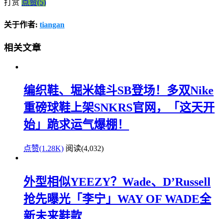
打赏
点赞(5)
关于作者:
tiangan
相关文章
编织鞋、堀米雄斗SB登场！多双Nike
重磅球鞋上架SNKRS官网，「这天开
始」跪求运气爆棚！
点赞(1.28K)
阅读
(4,032)
外型相似YEEZY？Wade、D’Russell
抢先曝光「李宁」WAY OF WADE全
新未来鞋款