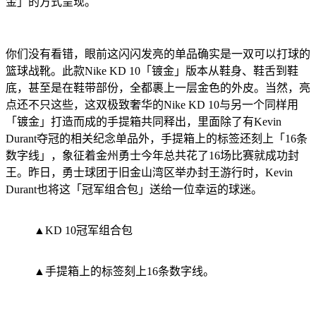
金」的方式呈现。
你们没有看错，眼前这闪闪发亮的单品确实是一双可以打球的
篮球战靴。此款Nike KD 10「镀金」版本从鞋身、鞋舌到鞋
底，甚至是在鞋带部份，全都裹上一层金色的外皮。当然，亮
点还不只这些，这双极致奢华的Nike KD 10与另一个同样用
「镀金」打造而成的手提箱共同释出，里面除了有Kevin
Durant夺冠的相关纪念单品外，手提箱上的标签还刻上「16条
数字线」，象征着金州勇士今年总共花了16场比赛就成功封
王。昨日，勇士球团于旧金山湾区举办封王游行时，Kevin
Durant也将这「冠军组合包」送给一位幸运的球迷。
▲KD 10冠军组合包
▲手提箱上的标签刻上16条数字线。