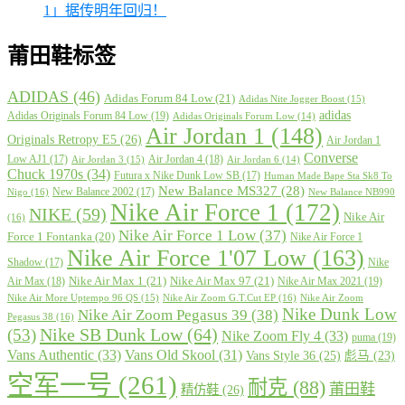
1」据传明年回归！
莆田鞋标签
ADIDAS
(46)
Adidas Forum 84 Low
(21)
Adidas Nite Jogger Boost
(15)
adidas
Adidas Originals Forum 84 Low
(19)
Adidas Originals Forum Low
(14)
Air Jordan 1
(148)
Originals Retropy E5
(26)
Air Jordan 1
Converse
Low AJ1
(17)
Air Jordan 4
(18)
Air Jordan 3
(15)
Air Jordan 6
(14)
Chuck 1970s
(34)
Futura x Nike Dunk Low SB
(17)
Human Made Bape Sta Sk8 To
New Balance MS327
(28)
New Balance 2002
(17)
Nigo
(16)
New Balance NB990
Nike Air Force 1
(172)
NIKE
(59)
Nike Air
(16)
Nike Air Force 1 Low
(37)
Force 1 Fontanka
(20)
Nike Air Force 1
Nike Air Force 1'07 Low
(163)
Shadow
(17)
Nike
Nike Air Max 1
(21)
Nike Air Max 97
(21)
Air Max
(18)
Nike Air Max 2021
(19)
Nike Air More Uptempo 96 QS
(15)
Nike Air Zoom G.T.Cut EP
(16)
Nike Air Zoom
Nike Dunk Low
Nike Air Zoom Pegasus 39
(38)
Pegasus 38
(16)
Nike SB Dunk Low
(64)
(53)
Nike Zoom Fly 4
(33)
puma
(19)
Vans Authentic
(33)
Vans Old Skool
(31)
Vans Style 36
(25)
彪马
(23)
空军一号
(261)
耐克
(88)
莆田鞋
精仿鞋
(26)