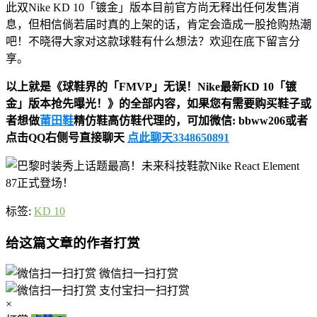
此双Nike KD 10「镀金」版本目前官方尚无释出任何发售消
息，但相信倘若届时真的上架的话，肯定会造成一股抢购热潮
吧！不晓得大家对这款球鞋有什么想法？欢迎在底下留言分
享。
以上就是《球鞋界的「FMVP」无误！Nike最新KD 10「镀
金」版本抢先曝光！》的全部内容，如果您有需要购买鞋子或
者想做
莆田鞋
精仿鞋高仿鞋代理的，可加微信: bbww206或者
点击QQ右侧号直接聊天
点此聊天3348650891
标签:
KD 10
给这篇文章的作者打赏
微信扫一扫打赏
支付宝扫一扫打赏
×