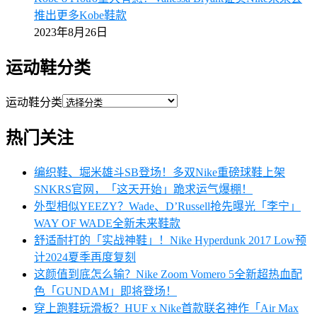
推出更多Kobe鞋款
2023年8月26日
运动鞋分类
运动鞋分类
热门关注
编织鞋、堀米雄斗SB登场！多双Nike重磅球鞋上架
SNKRS官网，「这天开始」跪求运气爆棚！
外型相似YEEZY？Wade、D’Russell抢先曝光「李宁」
WAY OF WADE全新未来鞋款
舒适耐打的「实战神鞋」！Nike Hyperdunk 2017 Low预
计2024夏季再度复刻
这颜值到底怎么输？Nike Zoom Vomero 5全新超热血配
色「GUNDAM」即将登场！
穿上跑鞋玩滑板？HUF x Nike首款联名神作「Air Max