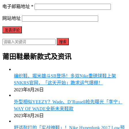
电子邮箱地址
*
网站地址
搜索
莆田鞋最新款式及资讯
编织鞋、堀米雄斗SB登场！多双Nike重磅球鞋上架
SNKRS官网，「这天开始」跪求运气爆棚！
2023年8月26日
外型相似YEEZY？Wade、D’Russell抢先曝光「李宁」
WAY OF WADE全新未来鞋款
2023年8月26日
舒适耐打的「实战神鞋」！Nike Hyperdunk 2017 Low预