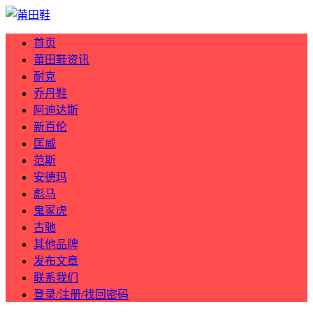
首页
莆田鞋资讯
耐克
乔丹鞋
阿迪达斯
新百伦
匡威
范斯
安德玛
彪马
鬼冢虎
古驰
其他品牌
发布文章
联系我们
登录/注册/找回密码