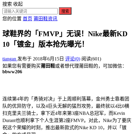
搜索
收起
搜索
您的位置
首页
莆田鞋资讯
球鞋界的「FMVP」无误！Nike最新KD
10「镀金」版本抢先曝光！
tiangan
发布于 2018年6月15日
评论(0)
阅读
(601)
如果您有需要购买
莆田鞋
或者想代理莆田鞋的，可加微信：
bbww206
连续第4年的「勇骑对决」于上周顺利落幕，金州勇士靠着团
队的优异防守，以及4巨头无解的猛烈攻势，最终就以4比0横
扫克里夫兰骑士，拿下近4年来第3座NBA总冠军，而Kevin
Durant也顺利拿下个人生涯第2座FMVP。对此，Nike为了要庆
祝这个荣耀的时刻，推出最新款式的Nike KD 10，并以「镀