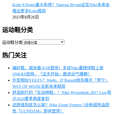
Kobe 8 Protro量大有感？Vanessa Bryant证实Nike未来会
推出更多Kobe鞋款
2023年8月26日
运动鞋分类
运动鞋分类
热门关注
编织鞋、堀米雄斗SB登场！多双Nike重磅球鞋上架
SNKRS官网，「这天开始」跪求运气爆棚！
外型相似YEEZY？Wade、D’Russell抢先曝光「李宁」
WAY OF WADE全新未来鞋款
舒适耐打的「实战神鞋」！Nike Hyperdunk 2017 Low预
计2024夏季再度复刻
这颜值到底怎么输？Nike Zoom Vomero 5全新超热血配
色「GUNDAM」即将登场！