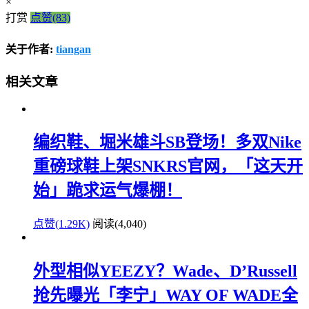
×
打赏
点赞(83)
关于作者:
tiangan
相关文章
编织鞋、堀米雄斗SB登场！多双Nike
重磅球鞋上架SNKRS官网，「这天开
始」跪求运气爆棚！
点赞(1.29K)
阅读
(4,040)
外型相似YEEZY？Wade、D’Russell
抢先曝光「李宁」WAY OF WADE全