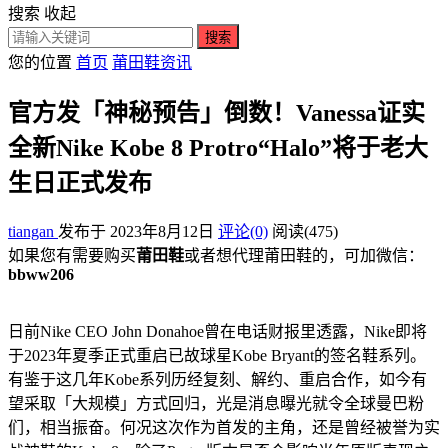
搜索
收起
搜索
您的位置
首页
莆田鞋资讯
官方发「神秘预告」倒数！Vanessa证实
全新Nike Kobe 8 Protro“Halo”将于老大
生日正式发布
tiangan
发布于 2023年8月12日
评论(0)
阅读
(475)
如果您有需要购买
莆田鞋
或者想代理莆田鞋的，可加微信：
bbww206
日前Nike CEO John Donahoe曾在电话财报里透露，Nike即将
于2023年夏季正式重启已故球星Kobe Bryant的签名鞋系列。
有鉴于这几年Kobe系列历经复刻、解约、重启合作，如今有
望采取「大规模」方式回归，光是消息曝光就令全球曼巴粉
们，相当振奋。何况这次作为首发的主角，还是曾经被誉为实