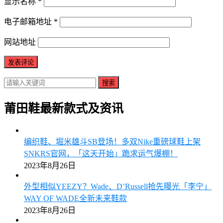
显示名称
*
电子邮箱地址
*
网站地址
搜索
莆田鞋最新款式及资讯
编织鞋、堀米雄斗SB登场！多双Nike重磅球鞋上架
SNKRS官网，「这天开始」跪求运气爆棚！
2023年8月26日
外型相似YEEZY？Wade、D’Russell抢先曝光「李宁」
WAY OF WADE全新未来鞋款
2023年8月26日