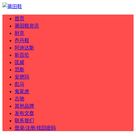
首页
莆田鞋资讯
耐克
乔丹鞋
阿迪达斯
新百伦
匡威
范斯
安德玛
彪马
鬼冢虎
古驰
其他品牌
发布文章
联系我们
登录/注册/找回密码