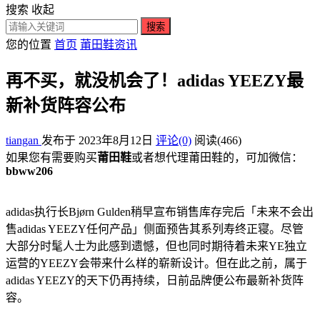
搜索
收起
搜索
您的位置
首页
莆田鞋资讯
再不买，就没机会了！adidas YEEZY最
新补货阵容公布
tiangan
发布于 2023年8月12日
评论(0)
阅读
(466)
如果您有需要购买
莆田鞋
或者想代理莆田鞋的，可加微信：
bbww206
adidas执行长Bjørn Gulden稍早宣布销售库存完后「未来不会出
售adidas YEEZY任何产品」侧面预告其系列寿终正寝。尽管
大部分时髦人士为此感到遗憾，但也同时期待着未来YE独立
运营的YEEZY会带来什么样的崭新设计。但在此之前，属于
adidas YEEZY的天下仍再持续，日前品牌便公布最新补货阵
容。