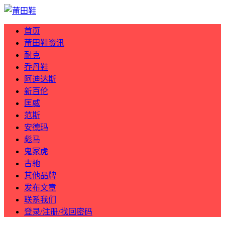
首页
莆田鞋资讯
耐克
乔丹鞋
阿迪达斯
新百伦
匡威
范斯
安德玛
彪马
鬼冢虎
古驰
其他品牌
发布文章
联系我们
登录/注册/找回密码