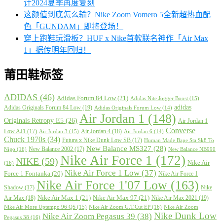
计2024夏季再度复刻
这颜值到底怎么输？Nike Zoom Vomero 5全新超热血配
色「GUNDAM」即将登场！
穿上跑鞋玩滑板？HUF x Nike首款联名神作「Air Max
1」据传明年回归！
莆田鞋标签
ADIDAS
(46)
Adidas Forum 84 Low
(21)
Adidas Nite Jogger Boost
(15)
adidas
Adidas Originals Forum 84 Low
(19)
Adidas Originals Forum Low
(14)
Air Jordan 1
(148)
Originals Retropy E5
(26)
Air Jordan 1
Converse
Low AJ1
(17)
Air Jordan 4
(18)
Air Jordan 3
(15)
Air Jordan 6
(14)
Chuck 1970s
(34)
Futura x Nike Dunk Low SB
(17)
Human Made Bape Sta Sk8 To
New Balance MS327
(28)
New Balance 2002
(17)
Nigo
(16)
New Balance NB990
Nike Air Force 1
(172)
NIKE
(59)
Nike Air
(16)
Nike Air Force 1 Low
(37)
Force 1 Fontanka
(20)
Nike Air Force 1
Nike Air Force 1'07 Low
(163)
Shadow
(17)
Nike
Nike Air Max 1
(21)
Nike Air Max 97
(21)
Air Max
(18)
Nike Air Max 2021
(19)
Nike Air More Uptempo 96 QS
(15)
Nike Air Zoom G.T.Cut EP
(16)
Nike Air Zoom
Nike Dunk Low
Nike Air Zoom Pegasus 39
(38)
Pegasus 38
(16)