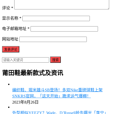
评论
*
显示名称
*
电子邮箱地址
*
网站地址
搜索
莆田鞋最新款式及资讯
编织鞋、堀米雄斗SB登场！多双Nike重磅球鞋上架
SNKRS官网，「这天开始」跪求运气爆棚！
2023年8月26日
外型相似YEEZY？Wade、D’Russell抢先曝光「李宁」