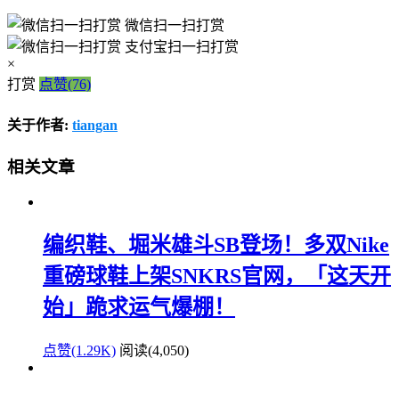
微信扫一扫打赏
支付宝扫一扫打赏
×
打赏
点赞(76)
关于作者:
tiangan
相关文章
编织鞋、堀米雄斗SB登场！多双Nike
重磅球鞋上架SNKRS官网，「这天开
始」跪求运气爆棚！
点赞(1.29K)
阅读
(4,050)