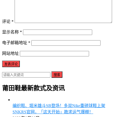
评论
*
显示名称
*
电子邮箱地址
*
网站地址
搜索
莆田鞋最新款式及资讯
编织鞋、堀米雄斗SB登场！多双Nike重磅球鞋上架
SNKRS官网，「这天开始」跪求运气爆棚！