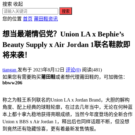
搜索
收起
搜索
您的位置
首页
莆田鞋资讯
想当最潮情侣党？Union LA x Bephie’s
Beauty Supply x Air Jordan 1联名鞋款即
将来袭！
tiangan
发布于 2023年8月12日
评论(0)
阅读
(481)
如果您有需要购买
莆田鞋
或者想代理莆田鞋的，可加微信：
bbww206
称之为鞋王系列联名的Union LA x Jordan Brand，大胆的解构
角度、配上经典的球鞋轮廓，在过去几年当中，无论在何种蓝
本上都十拿九稳地获得亮眼成绩，当然今年度登场的全新合作
Union x BBS x Air Jordan 1，释出后也同样话题不断，但没想
到竟然还有隐藏惊喜，更有着最新发售情报。