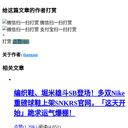
给这篇文章的作者打赏
微信扫一扫打赏
支付宝扫一扫打赏
×
打赏
点赞(88)
关于作者:
tiangan
相关文章
编织鞋、堀米雄斗SB登场！多双Nike
重磅球鞋上架SNKRS官网，「这天开
始」跪求运气爆棚！
点赞(1.29K)
阅读
(4,051)