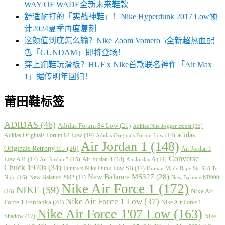
WAY OF WADE全新未来鞋款
舒适耐打的「实战神鞋」！Nike Hyperdunk 2017 Low预
计2024夏季再度复刻
这颜值到底怎么输？Nike Zoom Vomero 5全新超热血配
色「GUNDAM」即将登场！
穿上跑鞋玩滑板？HUF x Nike首款联名神作「Air Max
1」据传明年回归！
莆田鞋标签
ADIDAS
(46)
Adidas Forum 84 Low
(21)
Adidas Nite Jogger Boost
(15)
adidas
Adidas Originals Forum 84 Low
(19)
Adidas Originals Forum Low
(14)
Air Jordan 1
(148)
Originals Retropy E5
(26)
Air Jordan 1
Converse
Low AJ1
(17)
Air Jordan 4
(18)
Air Jordan 3
(15)
Air Jordan 6
(14)
Chuck 1970s
(34)
Futura x Nike Dunk Low SB
(17)
Human Made Bape Sta Sk8 To
New Balance MS327
(28)
New Balance 2002
(17)
Nigo
(16)
New Balance NB990
Nike Air Force 1
(172)
NIKE
(59)
Nike Air
(16)
Nike Air Force 1 Low
(37)
Force 1 Fontanka
(20)
Nike Air Force 1
Nike Air Force 1'07 Low
(163)
Shadow
(17)
Nike