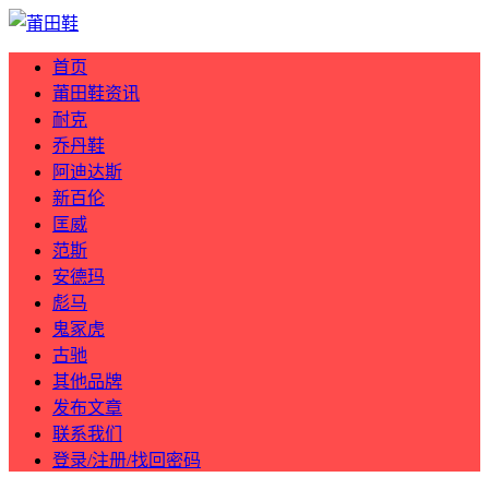
首页
莆田鞋资讯
耐克
乔丹鞋
阿迪达斯
新百伦
匡威
范斯
安德玛
彪马
鬼冢虎
古驰
其他品牌
发布文章
联系我们
登录/注册/找回密码