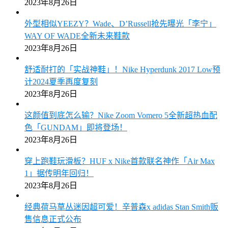
2023年8月26日
外型相似YEEZY？Wade、D’Russell抢先曝光「李宁」
WAY OF WADE全新未来鞋款
2023年8月26日
舒适耐打的「实战神鞋」！Nike Hyperdunk 2017 Low预
计2024夏季再度复刻
2023年8月26日
这颜值到底怎么输？Nike Zoom Vomero 5全新超热血配
色「GUNDAM」即将登场！
2023年8月26日
穿上跑鞋玩滑板？HUF x Nike首款联名神作「Air Max
1」据传明年回归！
2023年8月26日
经典荷马草丛迷因超可爱！辛普森x adidas Stan Smith贩
售信息正式公布