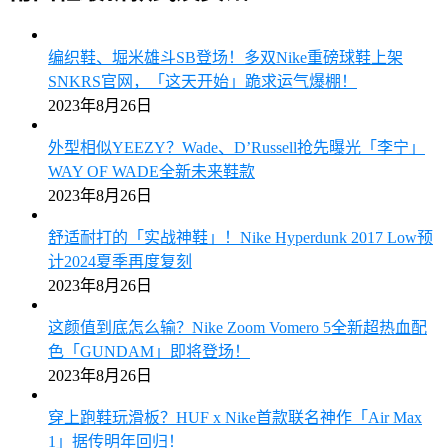
编织鞋、堀米雄斗SB登场！多双Nike重磅球鞋上架
SNKRS官网，「这天开始」跪求运气爆棚！
2023年8月26日
外型相似YEEZY？Wade、D’Russell抢先曝光「李宁」
WAY OF WADE全新未来鞋款
2023年8月26日
舒适耐打的「实战神鞋」！Nike Hyperdunk 2017 Low预
计2024夏季再度复刻
2023年8月26日
这颜值到底怎么输？Nike Zoom Vomero 5全新超热血配
色「GUNDAM」即将登场！
2023年8月26日
穿上跑鞋玩滑板？HUF x Nike首款联名神作「Air Max
1」据传明年回归！