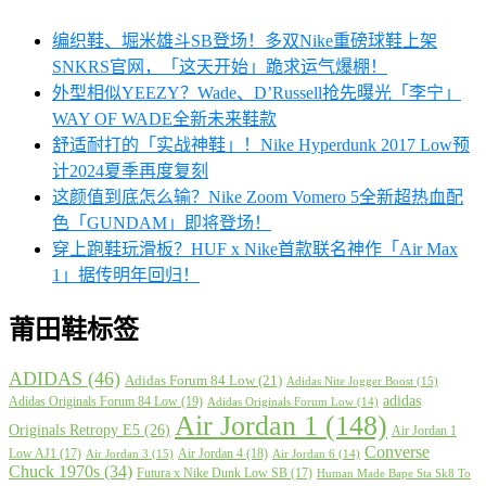
编织鞋、堀米雄斗SB登场！多双Nike重磅球鞋上架
SNKRS官网，「这天开始」跪求运气爆棚！
外型相似YEEZY？Wade、D’Russell抢先曝光「李宁」
WAY OF WADE全新未来鞋款
舒适耐打的「实战神鞋」！Nike Hyperdunk 2017 Low预
计2024夏季再度复刻
这颜值到底怎么输？Nike Zoom Vomero 5全新超热血配
色「GUNDAM」即将登场！
穿上跑鞋玩滑板？HUF x Nike首款联名神作「Air Max
1」据传明年回归！
莆田鞋标签
ADIDAS
(46)
Adidas Forum 84 Low
(21)
Adidas Nite Jogger Boost
(15)
adidas
Adidas Originals Forum 84 Low
(19)
Adidas Originals Forum Low
(14)
Air Jordan 1
(148)
Originals Retropy E5
(26)
Air Jordan 1
Converse
Low AJ1
(17)
Air Jordan 4
(18)
Air Jordan 3
(15)
Air Jordan 6
(14)
Chuck 1970s
(34)
Futura x Nike Dunk Low SB
(17)
Human Made Bape Sta Sk8 To