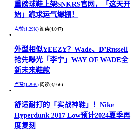
重磅球鞋上架SNKRS官网，「这天开
始」跪求运气爆棚！
点赞(1.29K)
阅读
(4,047)
外型相似YEEZY？Wade、D’Russell
抢先曝光「李宁」WAY OF WADE全
新未来鞋款
点赞(1.29K)
阅读
(3,956)
舒适耐打的「实战神鞋」！Nike
Hyperdunk 2017 Low预计2024夏季再
度复刻