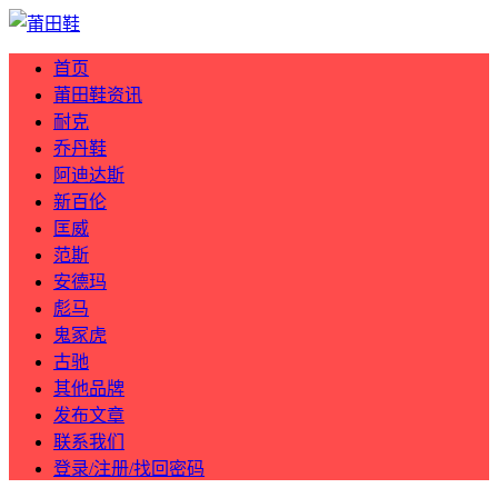
首页
莆田鞋资讯
耐克
乔丹鞋
阿迪达斯
新百伦
匡威
范斯
安德玛
彪马
鬼冢虎
古驰
其他品牌
发布文章
联系我们
登录/注册/找回密码