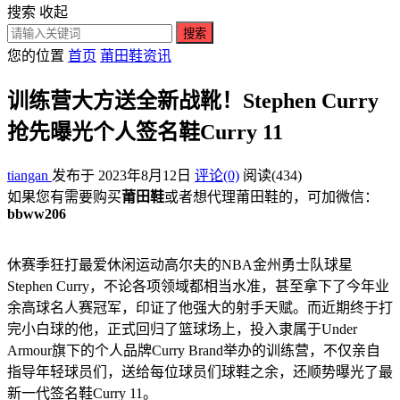
搜索
收起
搜索
您的位置
首页
莆田鞋资讯
训练营大方送全新战靴！Stephen Curry
抢先曝光个人签名鞋Curry 11
tiangan
发布于 2023年8月12日
评论(0)
阅读
(434)
如果您有需要购买
莆田鞋
或者想代理莆田鞋的，可加微信：
bbww206
休赛季狂打最爱休闲运动高尔夫的NBA金州勇士队球星
Stephen Curry，不论各项领域都相当水准，甚至拿下了今年业
余高球名人赛冠军，印证了他强大的射手天赋。而近期终于打
完小白球的他，正式回归了篮球场上，投入隶属于Under
Armour旗下的个人品牌Curry Brand举办的训练营，不仅亲自
指导年轻球员们，送给每位球员们球鞋之余，还顺势曝光了最
新一代签名鞋Curry 11。