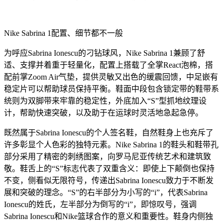
Nike Sabrina 1配置、细节都不一般
为呼应Sabrina Ionescu的刁钻球风，Nike Sabrina 1兼顾了舒
适、支撑并着重于轻量化，配置上搭载了全掌React泡棉，搭
配前掌Zoom Air气垫，提供灵敏又出色的缓震回馈，中足嵌有
稳定片可以帮助球员保持平衡。鞋面中段包含锁定带的鞋带系
统则为双脚带来牢靠的稳定性，外底加入“S”型抓地纹理设
计，帮助快速突破，以及助于在运球时灵活地急起急停。
既然属于Sabrina Ionescu的个人签名鞋，自然鞋身上也充斥了
许多彰显个人色彩的独特元素。Nike Sabrina 1的鞋头和鞋带孔
部分采用了精密的刺绣图案，向罗马尼亚传统艺术和建筑致
敬。鞋舌上的“S”标志代表了双重含义：即使上下颠倒也保持
不变，侧看似无限符号，传递出Sabrina Ionescu致力于不断发
展和突破的理念。“S”的右半部分为小写的“i”，代表Sabrina
Ionescu的姓氏，左半部分为倒写的“i”，即惊叹号，强调
Sabrina Ionescu和Nike篮球合作的意义和重要性。鞋身内侧独