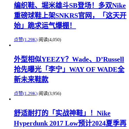
编织鞋、堀米雄斗SB登场！多双Nike
重磅球鞋上架SNKRS官网，「这天开
始」跪求运气爆棚！
点赞(1.29K)
阅读
(4,050)
外型相似YEEZY？Wade、D’Russell
抢先曝光「李宁」WAY OF WADE全
新未来鞋款
点赞(1.29K)
阅读
(3,956)
舒适耐打的「实战神鞋」！Nike
Hyperdunk 2017 Low预计2024夏季再