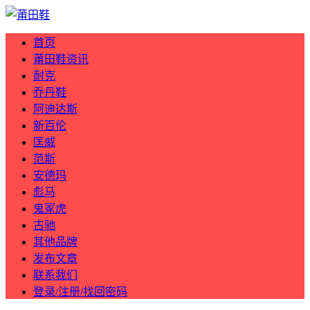
首页
莆田鞋资讯
耐克
乔丹鞋
阿迪达斯
新百伦
匡威
范斯
安德玛
彪马
鬼冢虎
古驰
其他品牌
发布文章
联系我们
登录/注册/找回密码