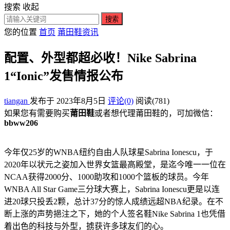
搜索
收起
搜索
您的位置
首页
莆田鞋资讯
配置、外型都超必收！Nike Sabrina
1“Ionic”发售情报公布
tiangan
发布于 2023年8月5日
评论(0)
阅读
(781)
如果您有需要购买
莆田鞋
或者想代理莆田鞋的，可加微信：
bbww206
今年仅25岁的WNBA纽约自由人队球星Sabrina Ionescu，于
2020年以状元之姿加入世界女篮最高殿堂，是迄今唯一一位在
NCAA获得2000分、1000助攻和1000个篮板的球员。今年
WNBA All Star Game三分球大赛上，Sabrina Ionescu更是以连
进20球只投丢2颗，总计37分的惊人成绩远超NBA纪录。在不
断上涨的声势挹注之下，她的个人签名鞋Nike Sabrina 1也凭借
着出色的科技与外型，掳获许多球友们的心。