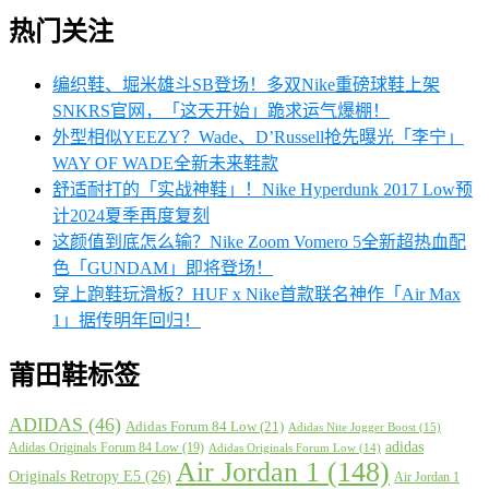
热门关注
编织鞋、堀米雄斗SB登场！多双Nike重磅球鞋上架
SNKRS官网，「这天开始」跪求运气爆棚！
外型相似YEEZY？Wade、D’Russell抢先曝光「李宁」
WAY OF WADE全新未来鞋款
舒适耐打的「实战神鞋」！Nike Hyperdunk 2017 Low预
计2024夏季再度复刻
这颜值到底怎么输？Nike Zoom Vomero 5全新超热血配
色「GUNDAM」即将登场！
穿上跑鞋玩滑板？HUF x Nike首款联名神作「Air Max
1」据传明年回归！
莆田鞋标签
ADIDAS
(46)
Adidas Forum 84 Low
(21)
Adidas Nite Jogger Boost
(15)
adidas
Adidas Originals Forum 84 Low
(19)
Adidas Originals Forum Low
(14)
Air Jordan 1
(148)
Originals Retropy E5
(26)
Air Jordan 1