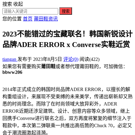
搜索
收起
搜索
您的位置
首页
莆田鞋资讯
2023不能错过的宝藏联名！韩国新锐设计
品牌ADER ERROR x Converse实鞋近赏
tiangan
发布于 2023年8月5日
评论(0)
阅读
(422)
如果您有需要购买
莆田鞋
或者想代理莆田鞋的，可加微信：
bbww206
2014年正式成立的韩国时尚品牌ADER ERROR，以擅长的解
构重组设计，来展现不受束缚的未来美学，传递出崭新却又熟
悉的时尚理念。而除了在时尚领域大放异彩外，ADER
ERROR近期还涉足建筑、设计、创意内容等众多领域，继上
回携手Converse进行联名之后，双方再度将繁复的细节注入于
鞋款中，本次第二弹联乘一共推出高低筒的Chuck 70，必定又
会于潮流圈激起涟漪。