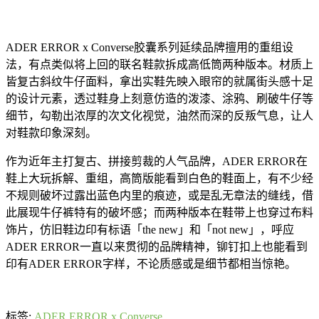
ADER ERROR x Converse胶囊系列延续品牌擅用的重组设
法，有点类似将上回的联名鞋款拆成高低筒两种版本。材质上
皆复古斜纹牛仔面料，拿出实鞋先映入眼帘的就属街头感十足
的设计元素，透过鞋身上刻意仿造的泼漆、涂鸦、刷破牛仔等
细节，勾勒出浓厚的次文化视觉，油然而深的反叛气息，让人
对鞋款印象深刻。
作为近年主打复古、拼接剪裁的人气品牌，ADER ERROR在
鞋上大玩拆解、重组，高筒版能看到白色的鞋面上，有不少经
不规则破坏过露出蓝色内里的痕迹，或是乱无章法的缝线，借
此展现牛仔裤特有的破坏感；而两种版本在鞋带上也穿过布料
饰片，仿旧鞋边印有标语「the new」和「not new」，呼应
ADER ERROR一直以来贯彻的品牌精神，铆钉扣上也能看到
印有ADER ERROR字样，不论质感或是细节都相当惊艳。
标签:
ADER ERROR x Converse