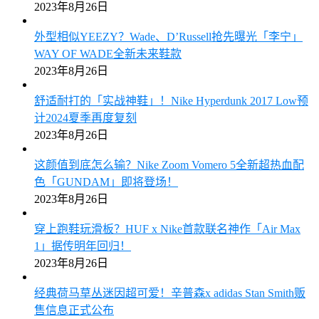
2023年8月26日
外型相似YEEZY？Wade、D’Russell抢先曝光「李宁」
WAY OF WADE全新未来鞋款
2023年8月26日
舒适耐打的「实战神鞋」！Nike Hyperdunk 2017 Low预
计2024夏季再度复刻
2023年8月26日
这颜值到底怎么输？Nike Zoom Vomero 5全新超热血配
色「GUNDAM」即将登场！
2023年8月26日
穿上跑鞋玩滑板？HUF x Nike首款联名神作「Air Max
1」据传明年回归！
2023年8月26日
经典荷马草丛迷因超可爱！辛普森x adidas Stan Smith贩
售信息正式公布