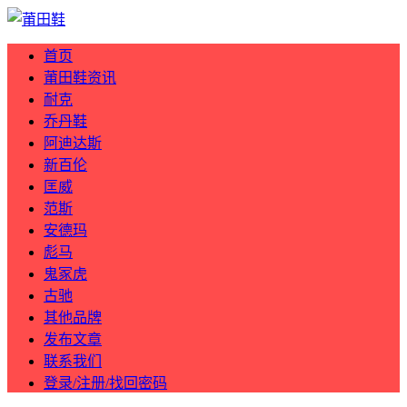
首页
莆田鞋资讯
耐克
乔丹鞋
阿迪达斯
新百伦
匡威
范斯
安德玛
彪马
鬼冢虎
古驰
其他品牌
发布文章
联系我们
登录/注册/找回密码