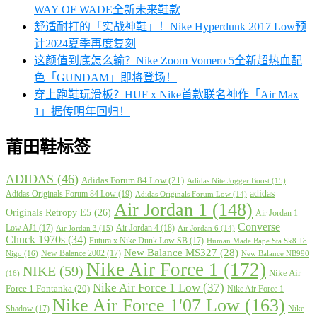
WAY OF WADE全新未来鞋款
舒适耐打的「实战神鞋」！Nike Hyperdunk 2017 Low预
计2024夏季再度复刻
这颜值到底怎么输？Nike Zoom Vomero 5全新超热血配
色「GUNDAM」即将登场！
穿上跑鞋玩滑板？HUF x Nike首款联名神作「Air Max
1」据传明年回归！
莆田鞋标签
ADIDAS
(46)
Adidas Forum 84 Low
(21)
Adidas Nite Jogger Boost
(15)
adidas
Adidas Originals Forum 84 Low
(19)
Adidas Originals Forum Low
(14)
Air Jordan 1
(148)
Originals Retropy E5
(26)
Air Jordan 1
Converse
Low AJ1
(17)
Air Jordan 4
(18)
Air Jordan 3
(15)
Air Jordan 6
(14)
Chuck 1970s
(34)
Futura x Nike Dunk Low SB
(17)
Human Made Bape Sta Sk8 To
New Balance MS327
(28)
New Balance 2002
(17)
Nigo
(16)
New Balance NB990
Nike Air Force 1
(172)
NIKE
(59)
Nike Air
(16)
Nike Air Force 1 Low
(37)
Force 1 Fontanka
(20)
Nike Air Force 1
Nike Air Force 1'07 Low
(163)
Shadow
(17)
Nike