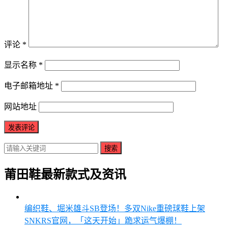
评论
*
显示名称
*
电子邮箱地址
*
网站地址
搜索
莆田鞋最新款式及资讯
编织鞋、堀米雄斗SB登场！多双Nike重磅球鞋上架
SNKRS官网，「这天开始」跪求运气爆棚！