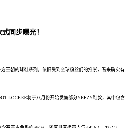
售款式同步曝光！
圈建立一方王朝的球鞋系列，依旧受到全球粉丝们的推崇，看来确实有
 LOCKER将于八月份开始发售部分YEEZY鞋款，其中包含
本色系的Slides，还有具有极高人气350 V2、700 V3、