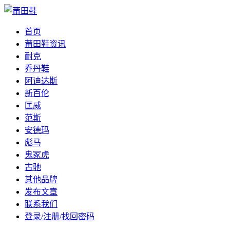
首页
莆田鞋资讯
耐克
乔丹鞋
阿迪达斯
新百伦
匡威
范斯
安德玛
彪马
鬼冢虎
古驰
其他品牌
发布文章
联系我们
登录/注册/找回密码