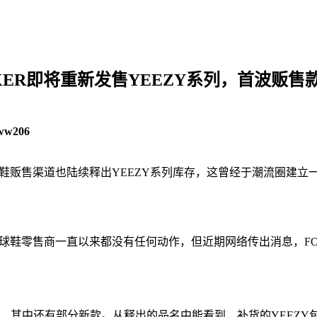
CKER即将重新发售YEEZY系列，首波贩
ww206
，今年不少球鞋贩售渠道也陆续释出YEEZY系列库存，这曾经于潮流
球鞋零售商一直以来都没有任何动作，但近期网络传出消息，FOOT
Y，其中还有部分新款。从释出的品名中能看到，补货的YEEZY包含有基