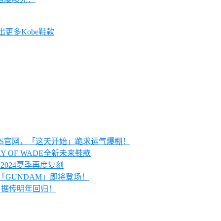
会推出更多Kobe鞋款
KRS官网，「这天开始」跪求运气爆棚！
AY OF WADE全新未来鞋款
预计2024夏季再度复刻
配色「GUNDAM」即将登场！
 1」据传明年回归！