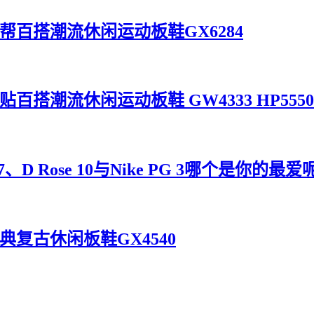
灰黑米低帮百搭潮流休闲运动板鞋GX6284
帮摩术贴百搭潮流休闲运动板鞋 GW4333 HP5550
D Rose 10与Nike PG 3哪个是你的最爱
叶草经典复古休闲板鞋GX4540