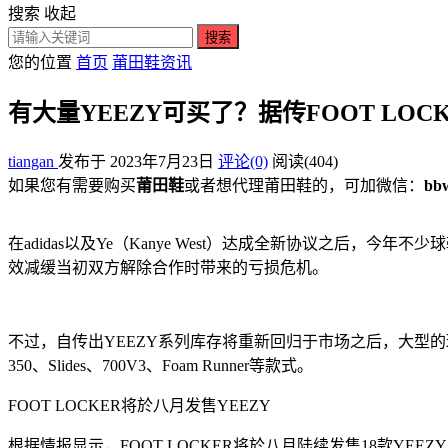
搜索
收起
搜索
您的位置
首页
莆田鞋资讯
有大量YEEZY可买了？据传FOOT LO
tiangan
发布于 2023年7月23日
评论(0)
阅读
(404)
如果您有需要购买
莆田鞋
或者想代理莆田鞋的，可加微信：
bb
在adidas以及Ye（Kanye West）达成全新协议之后
效减缓当初双方解除合作时带来的亏损危机。
不过，自传出YEEZY系列库存将重新回归于市场之后，大型的
350、Slides、700V3、Foam Runner等款式。
FOOT LOCKER将於八月发售YEEZY
根据情报显示，FOOT LOCKER将於八月陆续发售18款YEEZ