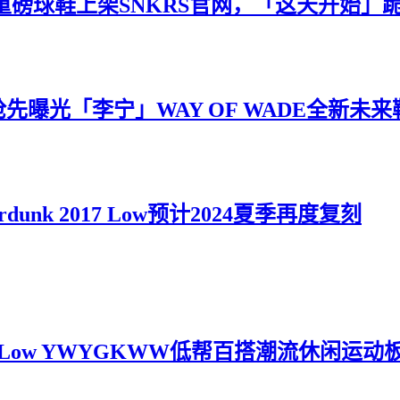
e重磅球鞋上架SNKRS官网，「这天开始」
ll抢先曝光「李宁」WAY OF WADE全新未
unk 2017 Low预计2024夏季再度复刻
84 Low YWYGKWW低帮百搭潮流休闲运动板