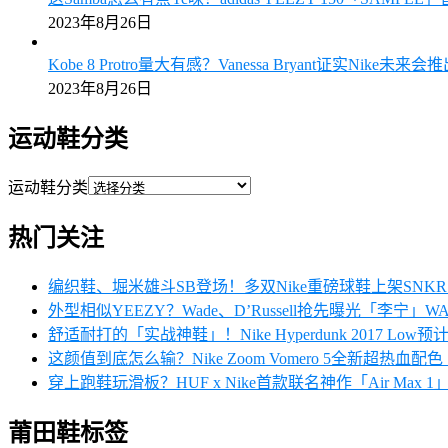
2023年8月26日
Kobe 8 Protro量大有感？Vanessa Bryant证实Nike未来
2023年8月26日
运动鞋分类
运动鞋分类
热门关注
编织鞋、堀米雄斗SB登场！多双Nike重磅球鞋上架SN
外型相似YEEZY？Wade、D’Russell抢先曝光「李宁」W
舒适耐打的「实战神鞋」！Nike Hyperdunk 2017 Low
这颜值到底怎么输？Nike Zoom Vomero 5全新超热血
穿上跑鞋玩滑板？HUF x Nike首款联名神作「Air Max
莆田鞋标签