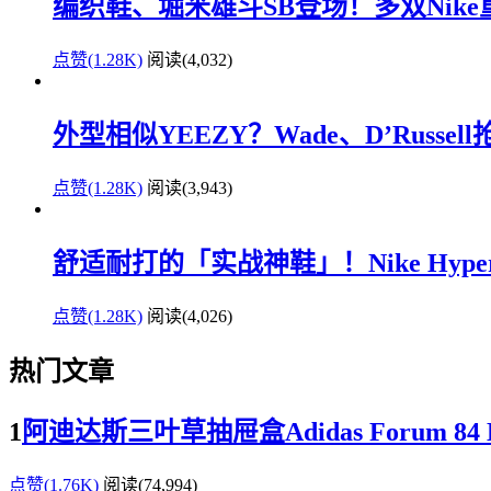
编织鞋、堀米雄斗SB登场！多双Nik
点赞(1.28K)
阅读
(4,032)
外型相似YEEZY？Wade、D’Russe
点赞(1.28K)
阅读
(3,943)
舒适耐打的「实战神鞋」！Nike Hyperd
点赞(1.28K)
阅读
(4,026)
热门文章
1
阿迪达斯三叶草抽屉盒Adidas Forum 
点赞(1.76K)
阅读
(74,994)