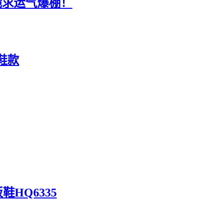
跪求运气爆棚！
来鞋款
鞋HQ6335