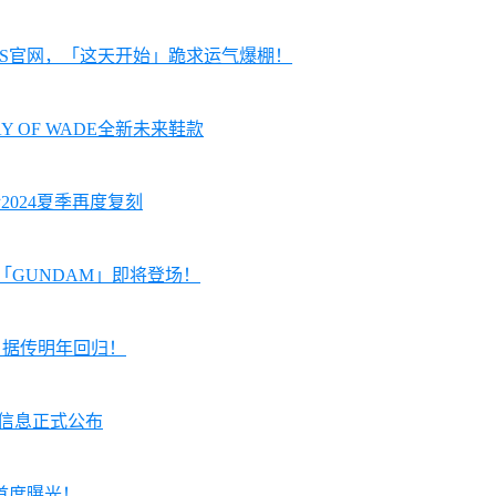
KRS官网，「这天开始」跪求运气爆棚！
AY OF WADE全新未来鞋款
预计2024夏季再度复刻
配色「GUNDAM」即将登场！
 1」据传明年回归！
贩售信息正式公布
E」首度曝光！