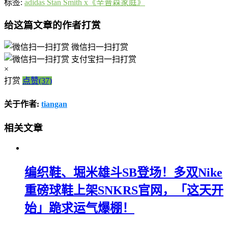
标签:
adidas Stan Smith x《辛普森家庭》
给这篇文章的作者打赏
微信扫一扫打赏
支付宝扫一扫打赏
×
打赏
点赞(37)
关于作者:
tiangan
相关文章
编织鞋、堀米雄斗SB登场！多双Nike
重磅球鞋上架SNKRS官网，「这天开
始」跪求运气爆棚！