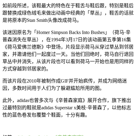
如前段所述，该鞋最大的特色在于鞋舌与鞋后跟，特别是鞋后
跟替换成绿色绒毛来做出动画中经典的「草丛」，鞋舌的话就
是将原本的Stan Smith头像改成荷马。
该迷因原名为「Homer Simpson Backs Into Bushes」（荷马·辛
普森消失在草丛），在1994年3月17日的该动画第五季第16集
《荷马爱佛兰德斯》中登场，片段显示荷马从穿过草丛到邻居
家，并邀请他们一起度过一天。当他们回绝时，荷马自行退回
草丛中并消失，从该片段也可以看到荷马一开始也是用同样的
方式穿越到邻居家的。
而该片段在2010年被制作成GIF并开始疯传，并成为网络迷
因，多数时间用于人们为了躲避尴尬所用的图。
此外，adidas也曾多次与《辛普森家庭》展开合作，旗下推出
过最特别的鞋就是adidas Superstar x美枝·辛普森了，以他标志
性的蓝色卷发包覆整个鞋面，十分有趣。