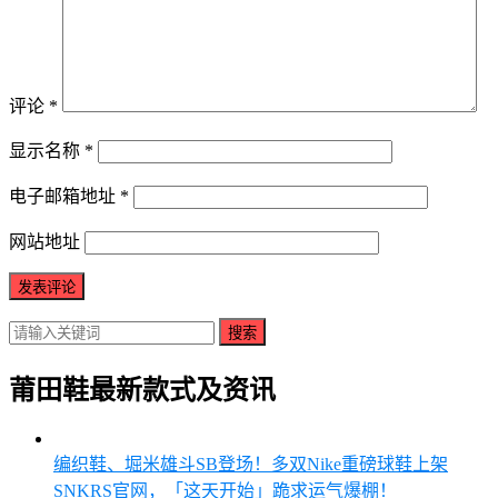
评论
*
显示名称
*
电子邮箱地址
*
网站地址
搜索
莆田鞋最新款式及资讯
编织鞋、堀米雄斗SB登场！多双Nike重磅球鞋上架
SNKRS官网，「这天开始」跪求运气爆棚！