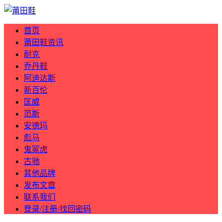
首页
莆田鞋资讯
耐克
乔丹鞋
阿迪达斯
新百伦
匡威
范斯
安德玛
彪马
鬼冢虎
古驰
其他品牌
发布文章
联系我们
登录/注册/找回密码