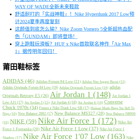
WAY OF WADE全新未来鞋款
舒适耐打的「实战神鞋」！Nike Hyperdunk 2017 Low预
计2024夏季再度复刻
这颜值到底怎么输？Nike Zoom Vomero 5全新超热血配
色「GUNDAM」即将登场！
穿上跑鞋玩滑板？HUF x Nike首款联名神作「Air Max
1」据传明年回归！
莆田鞋标签
ADIDAS
(46)
Adidas Forum 84 Low
(21)
Adidas Nite Jogger Boost
(15)
adidas
Adidas Originals Forum 84 Low
(19)
Adidas Originals Forum Low
(14)
Air Jordan 1
(148)
Originals Retropy E5
(26)
Air Jordan 1
Converse
Low AJ1
(17)
Air Jordan 4
(18)
Air Jordan 3
(15)
Air Jordan 6
(14)
Chuck 1970s
(34)
Futura x Nike Dunk Low SB
(17)
Human Made Bape Sta Sk8 To
New Balance MS327
(28)
New Balance 2002
(17)
Nigo
(16)
New Balance NB990
Nike Air Force 1
(172)
NIKE
(59)
Nike Air
(16)
Nike Air Force 1 Low
(37)
Force 1 Fontanka
(20)
Nike Air Force 1
Nike Air Force 1'07 Low
(163)
Shadow
(17)
Nike