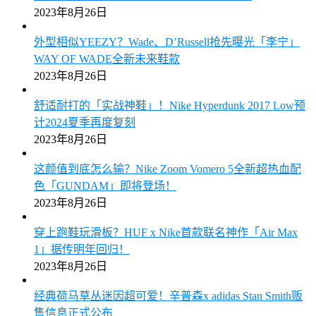
2023年8月26日
外型相似YEEZY？Wade、D’Russell抢先曝光「李宁」
WAY OF WADE全新未来鞋款
2023年8月26日
舒适耐打的「实战神鞋」！Nike Hyperdunk 2017 Low预
计2024夏季再度复刻
2023年8月26日
这颜值到底怎么输？Nike Zoom Vomero 5全新超热血配
色「GUNDAM」即将登场！
2023年8月26日
穿上跑鞋玩滑板？HUF x Nike首款联名神作「Air Max
1」据传明年回归！
2023年8月26日
经典荷马草丛迷因超可爱！辛普森x adidas Stan Smith贩
售信息正式公布