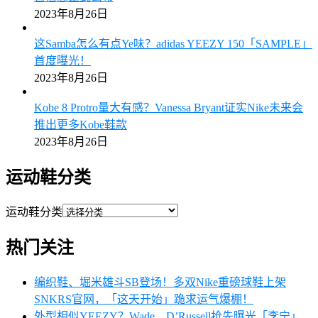
2023年8月26日
这Samba怎么有点Ye味？adidas YEEZY 150「SAMPLE」
首度曝光！
2023年8月26日
Kobe 8 Protro量大有感？Vanessa Bryant证实Nike未来会
推出更多Kobe鞋款
2023年8月26日
运动鞋分类
运动鞋分类
热门关注
编织鞋、堀米雄斗SB登场！多双Nike重磅球鞋上架
SNKRS官网，「这天开始」跪求运气爆棚！
外型相似YEEZY？Wade、D’Russell抢先曝光「李宁」