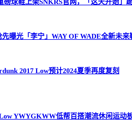
e重磅球鞋上架SNKRS官网，「这天开始」
ll抢先曝光「李宁」WAY OF WADE全新未
unk 2017 Low预计2024夏季再度复刻
84 Low YWYGKWW低帮百搭潮流休闲运动板