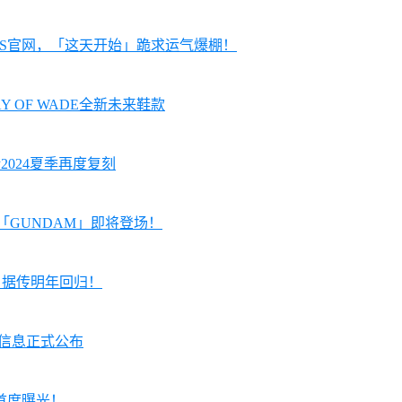
KRS官网，「这天开始」跪求运气爆棚！
AY OF WADE全新未来鞋款
预计2024夏季再度复刻
配色「GUNDAM」即将登场！
 1」据传明年回归！
贩售信息正式公布
E」首度曝光！