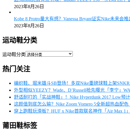
2023年8月26日
Kobe 8 Protro量大有感？Vanessa Bryant证实Nike未来
2023年8月26日
运动鞋分类
运动鞋分类
热门关注
编织鞋、堀米雄斗SB登场！多双Nike重磅球鞋上架SN
外型相似YEEZY？Wade、D’Russell抢先曝光「李宁」W
舒适耐打的「实战神鞋」！Nike Hyperdunk 2017 Low
这颜值到底怎么输？Nike Zoom Vomero 5全新超热血
穿上跑鞋玩滑板？HUF x Nike首款联名神作「Air Max
莆田鞋标签