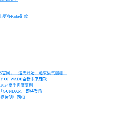
会推出更多Kobe鞋款
KRS官网，「这天开始」跪求运气爆棚！
AY OF WADE全新未来鞋款
预计2024夏季再度复刻
配色「GUNDAM」即将登场！
 1」据传明年回归！