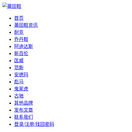
首页
莆田鞋资讯
耐克
乔丹鞋
阿迪达斯
新百伦
匡威
范斯
安德玛
彪马
鬼冢虎
古驰
其他品牌
发布文章
联系我们
登录/注册/找回密码