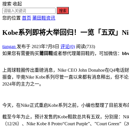
搜索
收起
搜索
您的位置
首页
莆田鞋资讯
Kobe系列即将大举回归！一览「五双」Nike
tiangan
发布于 2023年7月8日
评论(0)
阅读
(733)
如果您有需要购买
莆田鞋
或者想代理莆田鞋的，可加微信：
bb
上周球鞋圈传出重磅消息，Nike CEO John Donahoe
振奋，毕竟Nike Kobe系列尽管一直以来都有消息释出，但不论
2024年的主力之一。
今天，在Nike正式重启Kobe系列之前，小编也整理了目前发布的五
截至今年为止，预计发售的Kobe鞋款总共有五双，分别是：Nike Kobe 8 Protro“Tri
（12/26）、Nike Kobe 8 Protro“Court Purple”、”Court Green”（