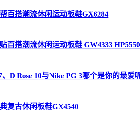
灰黑米低帮百搭潮流休闲运动板鞋GX6284
帮摩术贴百搭潮流休闲运动板鞋 GW4333 HP5550
D Rose 10与Nike PG 3哪个是你的最爱
叶草经典复古休闲板鞋GX4540