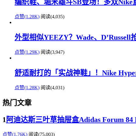
编织鞋、堀米雄斗SB登场！多双Nik
点赞(1.28K)
阅读
(4,035)
外型相似YEEZY？Wade、D’Russe
点赞(1.29K)
阅读
(3,947)
舒适耐打的「实战神鞋」！Nike Hyperd
点赞(1.28K)
阅读
(4,031)
热门文章
1
阿迪达斯三叶草抽屉盒Adidas Forum 
点赞(1.76K)
阅读
(75,003)