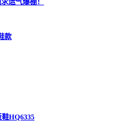
跪求运气爆棚！
来鞋款
鞋HQ6335