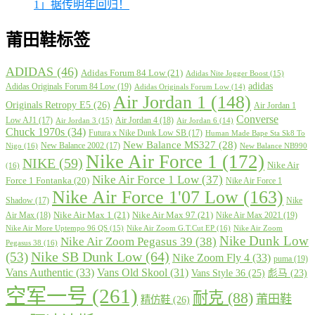
1」据传明年回归！
莆田鞋标签
ADIDAS
(46)
Adidas Forum 84 Low
(21)
Adidas Nite Jogger Boost
(15)
adidas
Adidas Originals Forum 84 Low
(19)
Adidas Originals Forum Low
(14)
Air Jordan 1
(148)
Originals Retropy E5
(26)
Air Jordan 1
Converse
Low AJ1
(17)
Air Jordan 4
(18)
Air Jordan 3
(15)
Air Jordan 6
(14)
Chuck 1970s
(34)
Futura x Nike Dunk Low SB
(17)
Human Made Bape Sta Sk8 To
New Balance MS327
(28)
New Balance 2002
(17)
Nigo
(16)
New Balance NB990
Nike Air Force 1
(172)
NIKE
(59)
Nike Air
(16)
Nike Air Force 1 Low
(37)
Force 1 Fontanka
(20)
Nike Air Force 1
Nike Air Force 1'07 Low
(163)
Shadow
(17)
Nike
Nike Air Max 1
(21)
Nike Air Max 97
(21)
Air Max
(18)
Nike Air Max 2021
(19)
Nike Air More Uptempo 96 QS
(15)
Nike Air Zoom G.T.Cut EP
(16)
Nike Air Zoom
Nike Dunk Low
Nike Air Zoom Pegasus 39
(38)
Pegasus 38
(16)
Nike SB Dunk Low
(64)
(53)
Nike Zoom Fly 4
(33)
puma
(19)
Vans Authentic
(33)
Vans Old Skool
(31)
Vans Style 36
(25)
彪马
(23)
空军一号
(261)
耐克
(88)
莆田鞋
精仿鞋
(26)