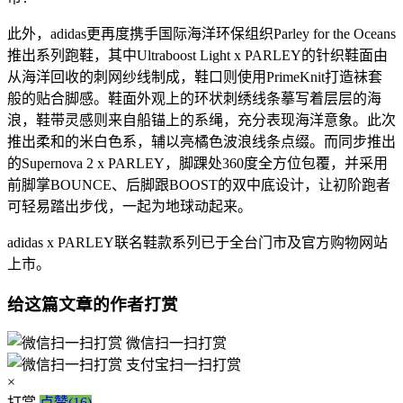
此外，adidas更再度携手国际海洋环保组织Parley for the Oceans
推出系列跑鞋，其中Ultraboost Light x PARLEY的针织鞋面由
从海洋回收的刺网纱线制成，鞋口则使用PrimeKnit打造袜套
般的贴合脚感。鞋面外观上的环状刺绣线条摹写着层层的海
浪，鞋带灵感则来自船锚上的系绳，充分表现海洋意象。此次
推出柔和的米白色系，辅以亮橘色波浪线条点缀。而同步推出
的Supernova 2 x PARLEY，脚踝处360度全方位包覆，并采用
前脚掌BOUNCE、后脚跟BOOST的双中底设计，让初阶跑者
可轻易踏出步伐，一起为地球动起来。
adidas x PARLEY联名鞋款系列已于全台门市及官方购物网站
上市。
给这篇文章的作者打赏
微信扫一扫打赏
支付宝扫一扫打赏
×
打赏
点赞(16)