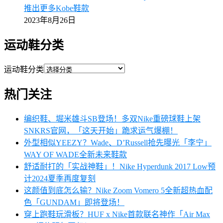
推出更多Kobe鞋款
2023年8月26日
运动鞋分类
运动鞋分类
热门关注
编织鞋、堀米雄斗SB登场！多双Nike重磅球鞋上架
SNKRS官网，「这天开始」跪求运气爆棚！
外型相似YEEZY？Wade、D’Russell抢先曝光「李宁」
WAY OF WADE全新未来鞋款
舒适耐打的「实战神鞋」！Nike Hyperdunk 2017 Low预
计2024夏季再度复刻
这颜值到底怎么输？Nike Zoom Vomero 5全新超热血配
色「GUNDAM」即将登场！
穿上跑鞋玩滑板？HUF x Nike首款联名神作「Air Max