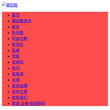
首页
莆田鞋资讯
耐克
乔丹鞋
阿迪达斯
新百伦
匡威
范斯
安德玛
彪马
鬼冢虎
古驰
其他品牌
发布文章
联系我们
登录/注册/找回密码