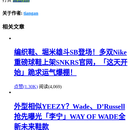
关于作者:
tiangan
相关文章
编织鞋、堀米雄斗SB登场！多双Nike
重磅球鞋上架SNKRS官网，「这天开
始」跪求运气爆棚！
点赞(1.30K)
阅读
(4,069)
外型相似YEEZY？Wade、D’Russell
抢先曝光「李宁」WAY OF WADE全
新未来鞋款