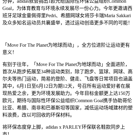
分钟，adidas就会捐出1欧元给国际性环保公益组织Common
Goal，为体育教育与环境永续发展尽一份心力。今年更邀请西
班牙足球金童佩得里Pedri、希腊网球女将莎卡瑞Maria Sakkari
及众多知名运动员共襄盛举，透过运动创造更多不同的可能！
「Move For The Planet为地球而动」，全方位进阶让运动更有
意义！
有别于往年，「Move For The Planet为地球而动」全面进阶，
首次从跑步拓展至34种运动类别，除了跑步、篮球、网球、高
尔夫等热门运动，简易的登阶、健走、飞盘等日常项目也涵盖
其中，6月1日至6月12日为期12天，号召所有运动爱好者在展
现热爱之余，更为环境发展助力。今年目标金额更上达150万
欧元，期待与国际性环保公益组织Common Goal携手协助哥伦
比亚、希腊、南非和巴基斯坦等国家，减低运动场域建材的塑
料浪费，改以可回收的环保材料。
将环保态度穿上脚，adidas x PARLEY环保联名鞋款同步上
市！