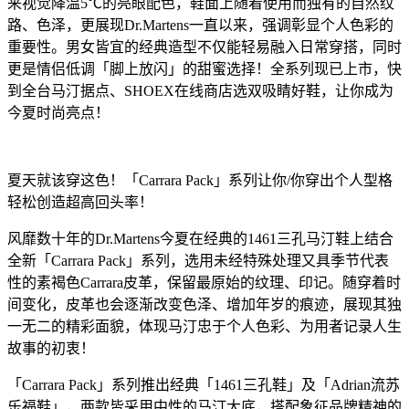
来视觉降温5℃的亮眼配色，鞋面上随着使用而独有的自然纹
路、色泽，更展现Dr.Martens一直以来，强调彰显个人色彩的
重要性。男女皆宜的经典造型不仅能轻易融入日常穿搭，同时
更是情侣低调「脚上放闪」的甜蜜选择！全系列现已上市，快
到全台马汀据点、SHOEX在线商店选双吸睛好鞋，让你成为
今夏时尚亮点！
夏天就该穿这色！「Carrara Pack」系列让你/你穿出个人型格
轻松创造超高回头率！
风靡数十年的Dr.Martens今夏在经典的1461三孔马汀鞋上结合
全新「Carrara Pack」系列，选用未经特殊处理又具季节代表
性的素褐色Carrara皮革，保留最原始的纹理、印记。随穿着时
间变化，皮革也会逐渐改变色泽、增加年岁的痕迹，展现其独
一无二的精彩面貌，体现马汀忠于个人色彩、为用者记录人生
故事的初衷！
「Carrara Pack」系列推出经典「1461三孔鞋」及「Adrian流苏
乐福鞋」，两款皆采用中性的马汀大底，搭配象征品牌精神的