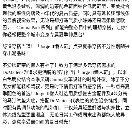
黄色沿条缝线，温润的奶茶配色鞋面结合低筒鞋型，完美揉合
现代的率性俐落及70年代的复古质感，同时具有延长腿部线条
的显瘦视觉效果，无论是想打造气质小姊姊还是温柔质感欧
巴，「Carrara Pack系列」都能完整心目中的理想穿搭，让你/
你轻松把整个城市变身专属夏季伸展台！
舒适穿搭当道！「Jorge II懒人鞋」点亮夏季穿搭不分性别随兴
穿出潮品味！
不爱绑鞋带的懒人有福了！致力于满足多元穿搭需求的
Dr.Martens为追求更洒脱的族群推出「Jorge II懒人鞋」，以米
白色麂皮结合本季灵魂Carrara皮革设计的时髦外型，除了不分
男女都能轻松驾驭，更是时下情侣打造质感穿搭，一秒点亮夏
季配色的首选！Jorge II懒人鞋选用质感复古金配件及4公分高
的马汀气垫大底，搭配Dr.Martens代表性的黄色沿条缝线。同
时配有具调节功能的鞋带扣，不仅兼具轻盈舒适与实穿性，立
体流线鞋型更显潮度，无论日常工作或周末出游都能大放异
彩，恣意享受最Chill的夏日时光！