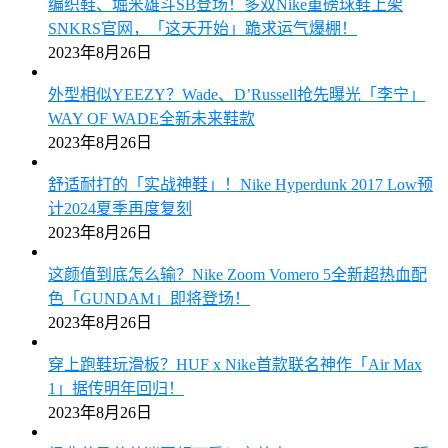
编织鞋、堀米雄斗SB登场！多双Nike重磅球鞋上架
SNKRS官网，「这天开始」跪求运气爆棚！
2023年8月26日
外型相似YEEZY？Wade、D’Russell抢先曝光「李宁」
WAY OF WADE全新未来鞋款
2023年8月26日
舒适耐打的「实战神鞋」！Nike Hyperdunk 2017 Low预
计2024夏季再度复刻
2023年8月26日
这颜值到底怎么输？Nike Zoom Vomero 5全新超热血配
色「GUNDAM」即将登场！
2023年8月26日
穿上跑鞋玩滑板？HUF x Nike首款联名神作「Air Max
1」据传明年回归！
2023年8月26日