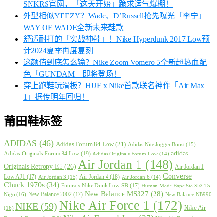
SNKRS官网，「这天开始」跪求运气爆棚！
外型相似YEEZY？Wade、D’Russell抢先曝光「李宁」
WAY OF WADE全新未来鞋款
舒适耐打的「实战神鞋」！Nike Hyperdunk 2017 Low预
计2024夏季再度复刻
这颜值到底怎么输？Nike Zoom Vomero 5全新超热血配
色「GUNDAM」即将登场！
穿上跑鞋玩滑板？HUF x Nike首款联名神作「Air Max
1」据传明年回归！
莆田鞋标签
ADIDAS
(46)
Adidas Forum 84 Low
(21)
Adidas Nite Jogger Boost
(15)
adidas
Adidas Originals Forum 84 Low
(19)
Adidas Originals Forum Low
(14)
Air Jordan 1
(148)
Originals Retropy E5
(26)
Air Jordan 1
Converse
Low AJ1
(17)
Air Jordan 4
(18)
Air Jordan 3
(15)
Air Jordan 6
(14)
Chuck 1970s
(34)
Futura x Nike Dunk Low SB
(17)
Human Made Bape Sta Sk8 To
New Balance MS327
(28)
New Balance 2002
(17)
Nigo
(16)
New Balance NB990
Nike Air Force 1
(172)
NIKE
(59)
Nike Air
(16)