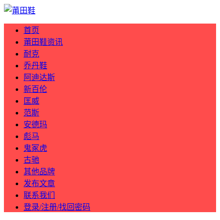
首页
莆田鞋资讯
耐克
乔丹鞋
阿迪达斯
新百伦
匡威
范斯
安德玛
彪马
鬼冢虎
古驰
其他品牌
发布文章
联系我们
登录/注册/找回密码