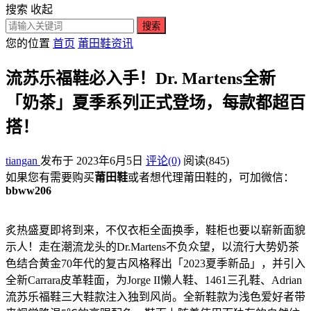
搜索
收起
搜索
您的位置
首页
莆田鞋资讯
流苏乐福鞋必入手！Dr. Martens全新
「奶茶」夏季系列正式登场，每款都超百
搭！
tiangan
发布于 2023年6月5日
评论(0)
阅读
(845)
如果您有需要购买
莆田鞋
或者想代理莆田鞋的，可加微信：
bbww206
炙热盛夏即将到来，不仅衣柜全面换季，鞋柜也要以崭新面貌
示人！走在潮流龙头的Dr.Martens不负众望，以流行大势奶茶
色结合黄金70年代的复古风格释出「2023夏季新品」，并引入
全新Carrara皮革鞋面，为Jorge II懒人鞋、1461三孔鞋、Adrian
流苏乐福鞋三大鞋款注入独到风尚。全新鞋款为浅色爱好者带