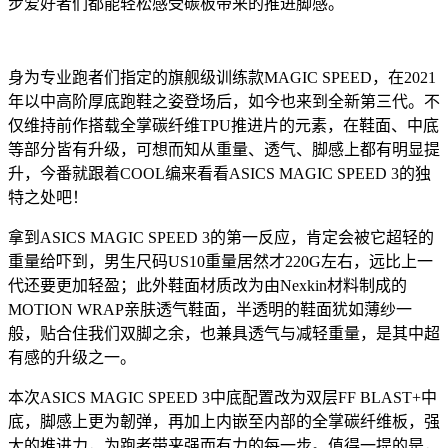
步爱好者们都能轻松感受碳板带来的推进脚感。
身为专业跑者们指定的旗舰级训练款MAGIC SPEED，在2021
年以中高阶厚底跑鞋之姿登场后，如今也来到全新第三代。不
仅维持前作搭载全掌碳纤维TPU推进片的元素，在鞋面、中底
等部分皆有升级，可想而知从重量、透气、脚感上都有明显提
升，今番就跟着COOL编来看看ASICS MAGIC SPEED 3的独
特之处吧！
拿到ASICS MAGIC SPEED 3的第一反应，肯定会被它超轻的
重量给吓到，男生尺码US10重量居然才220G左右，远比上一
代还要更加轻盈；此外鞋面材质改为由Nexkin材料制成的
MOTION WRAP亲肤透气鞋面，半透明的鞋面犹如薄纱一
般，贴合住我们双脚之余，也兼具透气与减轻重量，是其中超
有感的升级之一。
本次ASICS MAGIC SPEED 3中底配置改为双层FF BLAST+中
底，脚感上更为韌弹，再加上内嵌至内部的全掌碳纤维板，强
大的推进力，为跑者带来强而有力的每一步。值得一提的是，