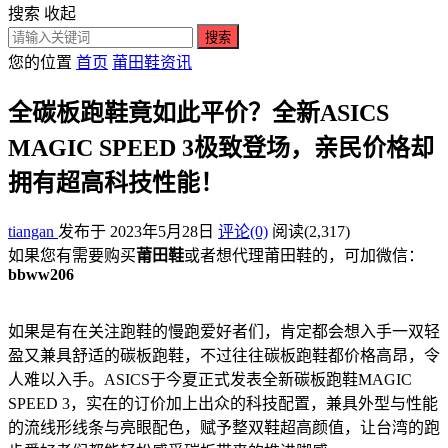
搜索
收起
搜索
您的位置
首页
莆田鞋资讯
全碳板跑鞋竟如此平价？全新ASICS
MAGIC SPEED 3极致登场，亲民价格却
拥有超高科技性能！
tiangan
发布于 2023年5月28日
评论(0)
阅读
(2,317)
如果您有需要购买
莆田鞋
或者想代理莆田鞋的，可加微信：
bbww206
如果是有在关注跑鞋的慢跑爱好者们，肯定都会想入手一双轻
盈又兼具舒适的碳板跑鞋，不过往往碳板跑鞋都价格高昂，令
人难以入手。ASICS于今夏正式发表全新碳板跑鞋MAGIC
SPEED 3，实在的订价加上出众的科技配置，兼具外型与性能
的流线形线条与亮眼配色，赋予整双鞋超高颜值，让台湾的跑