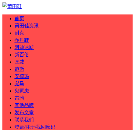
首页
莆田鞋资讯
耐克
乔丹鞋
阿迪达斯
新百伦
匡威
范斯
安德玛
彪马
鬼冢虎
古驰
其他品牌
发布文章
联系我们
登录/注册/找回密码