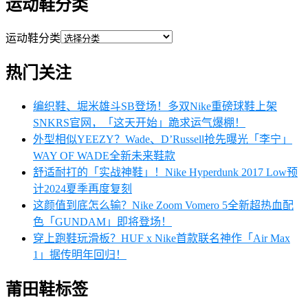
运动鞋分类
运动鞋分类
热门关注
编织鞋、堀米雄斗SB登场！多双Nike重磅球鞋上架
SNKRS官网，「这天开始」跪求运气爆棚！
外型相似YEEZY？Wade、D’Russell抢先曝光「李宁」
WAY OF WADE全新未来鞋款
舒适耐打的「实战神鞋」！Nike Hyperdunk 2017 Low预
计2024夏季再度复刻
这颜值到底怎么输？Nike Zoom Vomero 5全新超热血配
色「GUNDAM」即将登场！
穿上跑鞋玩滑板？HUF x Nike首款联名神作「Air Max
1」据传明年回归！
莆田鞋标签