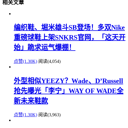
相关文章
编织鞋、堀米雄斗SB登场！多双Nike
重磅球鞋上架SNKRS官网，「这天开
始」跪求运气爆棚！
点赞(1.30K)
阅读
(4,054)
外型相似YEEZY？Wade、D’Russell
抢先曝光「李宁」WAY OF WADE全
新未来鞋款
点赞(1.30K)
阅读
(3,963)