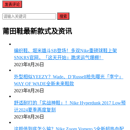
搜索
莆田鞋最新款式及资讯
编织鞋、堀米雄斗SB登场！多双Nike重磅球鞋上架
SNKRS官网，「这天开始」跪求运气爆棚！
2023年8月26日
外型相似YEEZY？Wade、D’Russell抢先曝光「李宁」
WAY OF WADE全新未来鞋款
2023年8月26日
舒适耐打的「实战神鞋」！Nike Hyperdunk 2017 Low预
计2024夏季再度复刻
2023年8月26日
这颜值到底怎么输？Nike Zoom Vomero 5全新超热血配