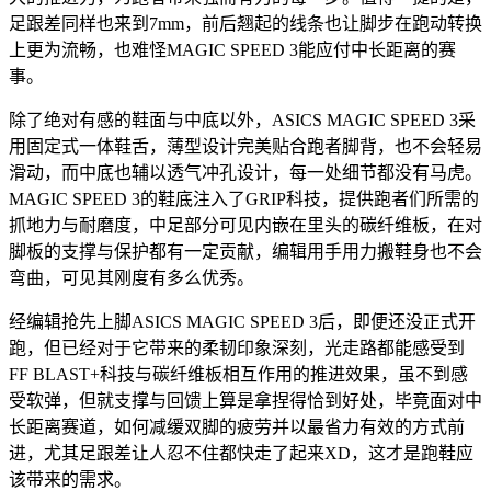
足跟差同样也来到7mm，前后翘起的线条也让脚步在跑动转换
上更为流畅，也难怪MAGIC SPEED 3能应付中长距离的赛
事。
除了绝对有感的鞋面与中底以外，ASICS MAGIC SPEED 3采
用固定式一体鞋舌，薄型设计完美贴合跑者脚背，也不会轻易
滑动，而中底也辅以透气冲孔设计，每一处细节都没有马虎。
MAGIC SPEED 3的鞋底注入了GRIP科技，提供跑者们所需的
抓地力与耐磨度，中足部分可见内嵌在里头的碳纤维板，在对
脚板的支撑与保护都有一定贡献，编辑用手用力搬鞋身也不会
弯曲，可见其刚度有多么优秀。
经编辑抢先上脚ASICS MAGIC SPEED 3后，即便还没正式开
跑，但已经对于它带来的柔韧印象深刻，光走路都能感受到
FF BLAST+科技与碳纤维板相互作用的推进效果，虽不到感
受软弹，但就支撑与回馈上算是拿捏得恰到好处，毕竟面对中
长距离赛道，如何减缓双脚的疲劳并以最省力有效的方式前
进，尤其足跟差让人忍不住都快走了起来XD，这才是跑鞋应
该带来的需求。