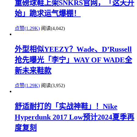
重磅球鞋上架SNKRS官网，「这天开
始」跪求运气爆棚！
点赞(1.29K)
阅读
(4,042)
外型相似YEEZY？Wade、D’Russell
抢先曝光「李宁」WAY OF WADE全
新未来鞋款
点赞(1.29K)
阅读
(3,952)
舒适耐打的「实战神鞋」！Nike
Hyperdunk 2017 Low预计2024夏季再
度复刻