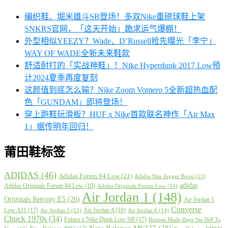
编织鞋、堀米雄斗SB登场！多双Nike重磅球鞋上架
SNKRS官网，「这天开始」跪求运气爆棚！
外型相似YEEZY？Wade、D’Russell抢先曝光「李宁」
WAY OF WADE全新未来鞋款
舒适耐打的「实战神鞋」！Nike Hyperdunk 2017 Low预
计2024夏季再度复刻
这颜值到底怎么输？Nike Zoom Vomero 5全新超热血配
色「GUNDAM」即将登场！
穿上跑鞋玩滑板？HUF x Nike首款联名神作「Air Max
1」据传明年回归！
莆田鞋标签
ADIDAS
(46)
Adidas Forum 84 Low
(21)
Adidas Nite Jogger Boost
(15)
adidas
Adidas Originals Forum 84 Low
(19)
Adidas Originals Forum Low
(14)
Air Jordan 1
(148)
Originals Retropy E5
(26)
Air Jordan 1
Converse
Low AJ1
(17)
Air Jordan 4
(18)
Air Jordan 3
(15)
Air Jordan 6
(14)
Chuck 1970s
(34)
Futura x Nike Dunk Low SB
(17)
Human Made Bape Sta Sk8 To
New Balance MS327
(28)