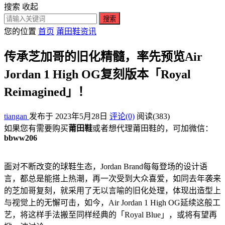
搜索
收起
搜索
您的位置
首页
莆田鞋资讯
传承芝加哥的旧化精髓，率先预览Air
Jordan 1 High OG复刻版本「Royal
Reimagined」！
tiangan
发布于 2023年5月28日
评论(0)
阅读
(383)
如果您有需要购买
莆田鞋
或者想代理莆田鞋的，可加微信：
bbww206
面对不断改变的球鞋生态，Jordan Brand每每登场的设计语
言，都总是能搭上热潮，再一次受到大众喜爱，如同去年袭来
的芝加哥复刻，就采用了无以言喻的旧化处理，体现出造型上
与视觉上的无懈可击，如今，Air Jordan 1 High OG延续这般工
艺，将这样手法搬至同样经典的「Royal Blue」，或将有望再