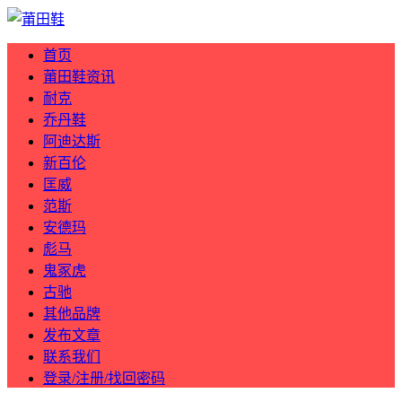
首页
莆田鞋资讯
耐克
乔丹鞋
阿迪达斯
新百伦
匡威
范斯
安德玛
彪马
鬼冢虎
古驰
其他品牌
发布文章
联系我们
登录/注册/找回密码