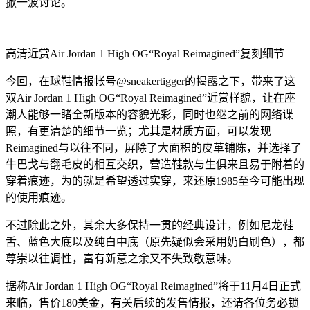
掀一波讨论。
高清近赏Air Jordan 1 High OG“Royal Reimagined”复刻细节
今回，在球鞋情报帐号@sneakertigger的揭露之下，带来了这
双Air Jordan 1 High OG“Royal Reimagined”近赏样貌，让在座
潮人能够一睹全新版本的容貌光彩，同时也继之前的网络谍
照，有更清楚的细节一览；尤其是材质方面，可以发现
Reimagined与以往不同，屏除了大面积的皮革铺陈，并选择了
牛巴戈与翻毛皮的相互交织，营造鞋款与生俱来且易于附着的
穿着痕迹，为的就是希望透过实穿，来还原1985至今可能出现
的使用痕迹。
不过除此之外，其余大多保持一贯的经典设计，例如尼龙鞋
舌、蓝色大底以及纯白中底（原先疑似会采用奶白刷色），都
尊崇以往调性，富有新意之余又不失致敬意味。
据称Air Jordan 1 High OG“Royal Reimagined”将于11月4日正式
来临，售价180美金，有关后续的发售情报，还请各位务必锁