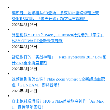
编织鞋、堀米雄斗SB登场！多双Nike重磅球鞋上架
SNKRS官网，「这天开始」跪求运气爆棚！
2023年8月26日
外型相似YEEZY？Wade、D’Russell抢先曝光「李宁」
WAY OF WADE全新未来鞋款
2023年8月26日
舒适耐打的「实战神鞋」！Nike Hyperdunk 2017 Low预
计2024夏季再度复刻
2023年8月26日
这颜值到底怎么输？Nike Zoom Vomero 5全新超热血配
色「GUNDAM」即将登场！
2023年8月26日
穿上跑鞋玩滑板？HUF x Nike首款联名神作「Air Max
1」据传明年回归！